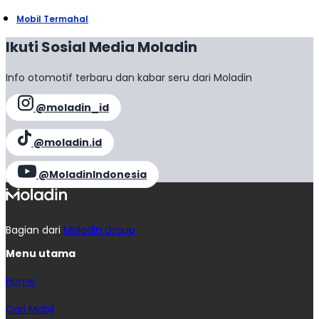
Mobil Termahal
Ikuti Sosial Media Moladin
Info otomotif terbaru dan kabar seru dari Moladin
@moladin_id
@moladin.id
@MoladinIndonesia
Bagian dari
Moladin Group
Menu utama
Home
Cari Mobil