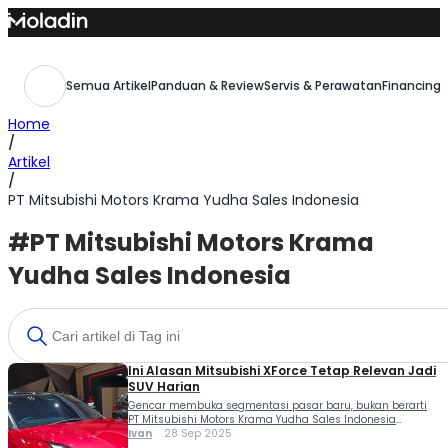
Skip
to
content
Semua Artikel
Panduan & Review
Servis & Perawatan
Financing,
Home
/
Artikel
/
PT Mitsubishi Motors Krama Yudha Sales Indonesia
#PT Mitsubishi Motors Krama
Yudha Sales Indonesia
Ini Alasan Mitsubishi XForce Tetap Relevan Jadi
SUV Harian
Gencar membuka segmentasi pasar baru, bukan berarti
PT Mitsubishi Motors Krama Yudha Sales Indonesia
(MMKSI) meninggalkan kekhasan mereka pada mobil-
Ivan
28 Sep 2025
mobil SUV. Salah satu langkah yang masih dilakukan