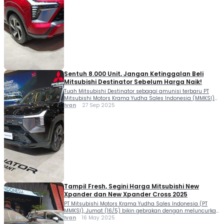
ialah menempatkan Mitsubishi XForce termasuk varian
XForce Ultimate DS (Diamond Sense) bersaing di segmen
Compact SUV. Meski tak berubah rupa signifikan, model ini
hadir sebagai penyegaran dari XForce […]
Sentuh 8.000 Unit, Jangan Ketinggalan Beli
Mitsubishi Destinator Sebelum Harga Naik!
Tuah Mitsubishi Destinator sebagai amunisi terbaru PT
Mitsubishi Motors Krama Yudha Sales Indonesia (MMKSI)
di segmen SUV 7-seater terbukti positif. Catatan
Ivan
27 Sep 2025
penjualannya terus mengalami pertumbuhan signifikan.
“Kami mengucapkan apresiasi sebesar-besarnya kepada
masyarakat Indonesia atas antusiasme terhadap
Mitsubishi Destinator. Sejak diluncurkan di ajang GIIAS
2025 Juli lalu, kami telah mencatat lebih dari 8.000 SPK,”
kata Yoshio […]
Tampil Fresh, Segini Harga Mitsubishi New
Xpander dan New Xpander Cross 2025
PT Mitsubishi Motors Krama Yudha Sales Indonesia (PT
MMKSI), Jumat (16/5) bikin gebrakan dengan meluncurkan
versi facelift dari duet Mitsubishi New Xpander dan New
Ivan
16 May 2025