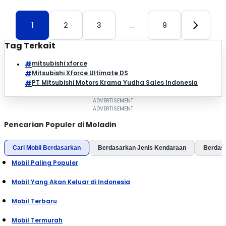
1
2
3
…
9
Tag Terkait
mitsubishi xforce
Mitsubishi Xforce Ultimate DS
PT Mitsubishi Motors Krama Yudha Sales Indonesia
Pencarian Populer di Moladin
Cari Mobil Berdasarkan
Berdasarkan Jenis Kendaraan
Berdas
Mobil Paling Populer
Mobil Yang Akan Keluar di Indonesia
Mobil Terbaru
Mobil Termurah