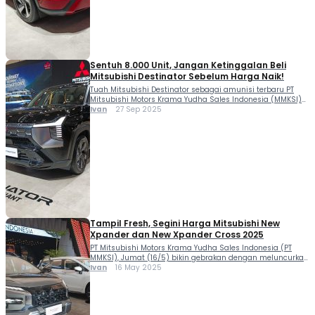
hadir sebagai penyegaran dari XForce […]
Sentuh 8.000 Unit, Jangan Ketinggalan Beli
Mitsubishi Destinator Sebelum Harga Naik!
Tuah Mitsubishi Destinator sebagai amunisi terbaru PT
Mitsubishi Motors Krama Yudha Sales Indonesia (MMKSI)
di segmen SUV 7-seater terbukti positif. Catatan
Ivan
27 Sep 2025
penjualannya terus mengalami pertumbuhan signifikan.
“Kami mengucapkan apresiasi sebesar-besarnya kepada
masyarakat Indonesia atas antusiasme terhadap
Mitsubishi Destinator. Sejak diluncurkan di ajang GIIAS
2025 Juli lalu, kami telah mencatat lebih dari 8.000 SPK,”
kata Yoshio […]
Tampil Fresh, Segini Harga Mitsubishi New
Xpander dan New Xpander Cross 2025
PT Mitsubishi Motors Krama Yudha Sales Indonesia (PT
MMKSI), Jumat (16/5) bikin gebrakan dengan meluncurkan
versi facelift dari duet Mitsubishi New Xpander dan New
Ivan
16 May 2025
Xpander Cross. Segini harga Mitsubishi New Xpander dan
New Xpander Cross. Harga Mitsubishi New Xpander dan
New Xpander Cross dirilis beserta dengan beberapa
upgrade. Penyegaran dan penyempurnaan yang