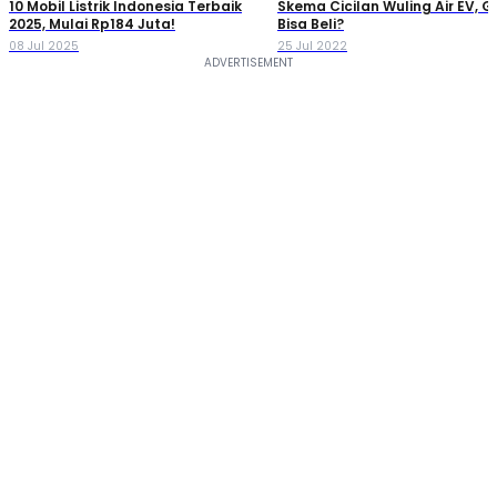
10 Mobil Listrik Indonesia Terbaik
Skema Cicilan Wuling Air EV, G
2025, Mulai Rp184 Juta!
Bisa Beli?
08 Jul 2025
25 Jul 2022