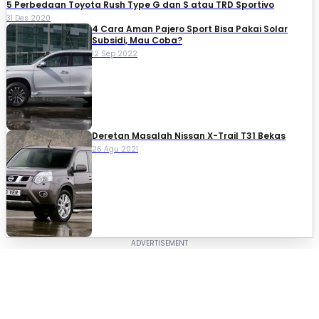
5 Perbedaan Toyota Rush Type G dan S atau TRD Sportivo
31 Des 2020
4 Cara Aman Pajero Sport Bisa Pakai Solar
Subsidi, Mau Coba?
12 Sep 2022
Deretan Masalah Nissan X-Trail T31 Bekas
26 Agu 2021