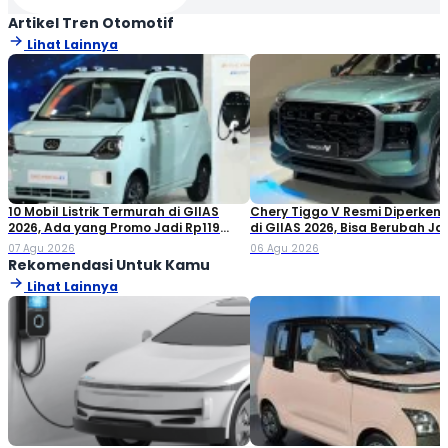
Artikel Tren Otomotif
Lihat Lainnya
10 Mobil Listrik Termurah di GIIAS
Chery Tiggo V Resmi Diperken
2026, Ada yang Promo Jadi Rp119
di GIIAS 2026, Bisa Berubah Ja
Jutaan!
Double Cabin
07 Agu 2026
06 Agu 2026
Rekomendasi Untuk Kamu
Lihat Lainnya