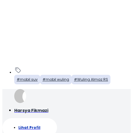
mobil suv
mobil wuling
Wuling Almaz RS
Harsya Fikmazi
Lihat Profil