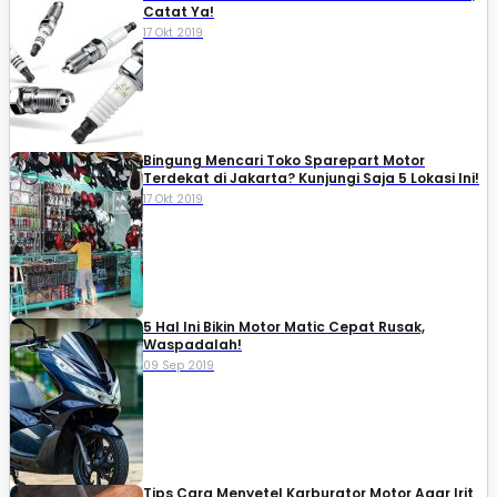
Catat Ya!
17 Okt 2019
Bingung Mencari Toko Sparepart Motor
Terdekat di Jakarta? Kunjungi Saja 5 Lokasi Ini!
17 Okt 2019
5 Hal Ini Bikin Motor Matic Cepat Rusak,
Waspadalah!
09 Sep 2019
Tips Cara Menyetel Karburator Motor Agar Irit