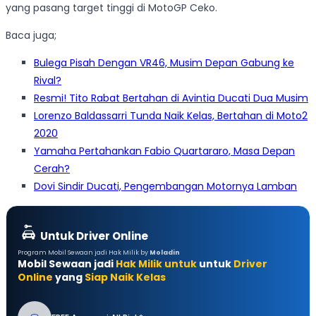
yang pasang target tinggi di MotoGP Ceko.
Baca juga;
Bulega Pisah Dengan VR46, Musim Depan Gabung ke
Rival?
Resmi! Tito Rabat Bertahan di Avintia Ducati Dua Musim
Lorenzo Baldassarri Tunda Naik Kelas, Bertahan di Moto2
2020
Yamaha Pertahankan Fabio Quartararo, Masa Depan
Cerah?
Dovi Sindir Ducati, Pengembangan Motornya Lamban
Untuk Driver Online
Program Mobil Sewaan jadi Hak Milik by
Moladin
Mobil Sewaan jadi
Hak Milik untuk
untuk
Driver
Online
yang
Siap Naik Kelas