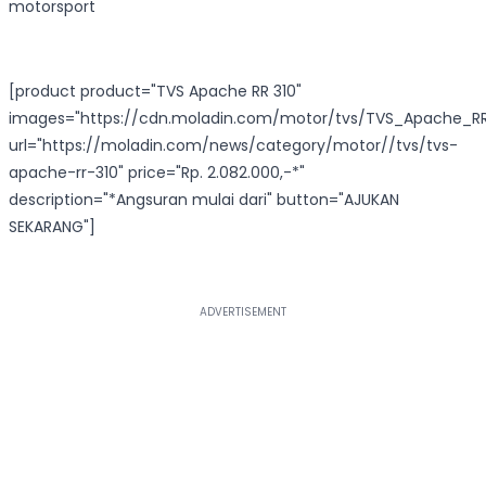
motorsport
[product product="TVS Apache RR 310"
images="https://cdn.moladin.com/motor/tvs/TVS_Apache_RR
url="https://moladin.com/news/category/motor//tvs/tvs-
apache-rr-310" price="Rp. 2.082.000,-*"
description="*Angsuran mulai dari" button="AJUKAN
SEKARANG"]