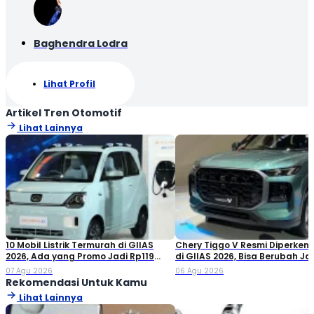
Baghendra Lodra
Lihat Profil
Artikel Tren Otomotif
Lihat Lainnya
10 Mobil Listrik Termurah di GIIAS
Chery Tiggo V Resmi Diperken
2026, Ada yang Promo Jadi Rp119
di GIIAS 2026, Bisa Berubah Ja
Jutaan!
Double Cabin
07 Agu 2026
06 Agu 2026
Rekomendasi Untuk Kamu
Lihat Lainnya