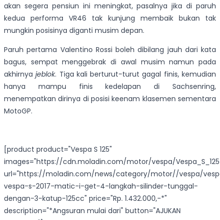
akan segera pensiun ini meningkat, pasalnya jika di paruh
kedua performa VR46 tak kunjung membaik bukan tak
mungkin posisinya diganti musim depan.
Paruh pertama Valentino Rossi boleh dibilang jauh dari kata
bagus, sempat menggebrak di awal musim namun pada
akhirnya
jeblok
. Tiga kali berturut-turut gagal finis, kemudian
hanya mampu finis kedelapan di Sachsenring,
menempatkan dirinya di posisi keenam klasemen sementara
MotoGP.
[product product="Vespa S 125"
images="https://cdn.moladin.com/motor/vespa/Vespa_S_125
url="https://moladin.com/news/category/motor//vespa/ves
vespa-s-2017-matic-i-get-4-langkah-silinder-tunggal-
dengan-3-katup-125cc" price="Rp. 1.432.000,-*"
description="*Angsuran mulai dari" button="AJUKAN