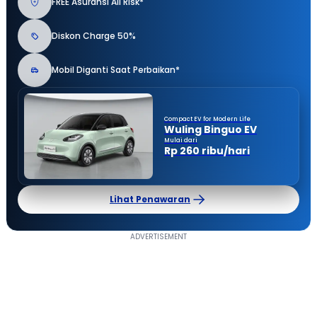
FREE Asuransi All Risk*
Diskon Charge 50%
Mobil Diganti Saat Perbaikan*
Compact EV for Modern Life
Wuling Binguo EV
Mulai dari
Rp 260 ribu/hari
Lihat Penawaran