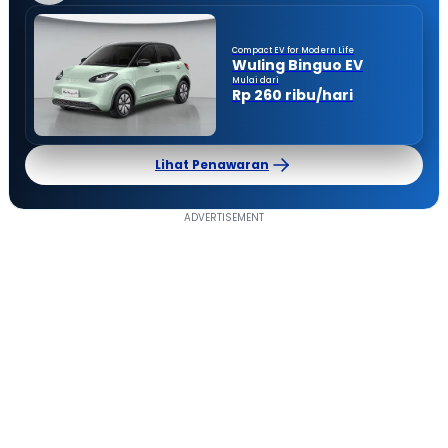
Compact EV for Modern Life
Wuling Binguo EV
Mulai dari
Rp 260 ribu/hari
Lihat Penawaran