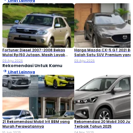
Lihat Lainnya
Fortuner Diesel 2007-2008 Bekas
Harga Mazda CX-5 GT 2021 Be
Mulai Rp150 Jutaan, Masih Layak
Salah Satu SUV Premium yang
Dibeli?
Dilirik
09 Agu 2026
09 Agu 2026
Rekomendasi Untuk Kamu
Lihat Lainnya
21 Rekomendasi Mobil Irit BBM yang
Rekomendasi 20 Mobil 300 Ju
Murah Perawatannya
Terbaik Tahun 2025
10 Jun 2025
04 Nov 2025