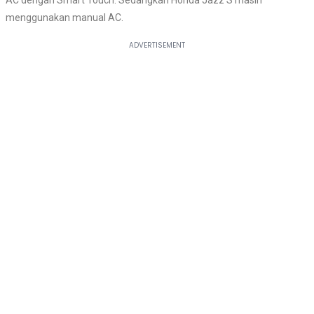
AC dengan Smart Touch. Sedangkan Honda Jazz S masih
menggunakan manual AC.