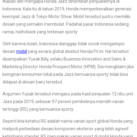
Alasan lain mengapa Honda Jazz dihentikan penjualannya di
Indonesia. Kala itu di tahun 2019, Honda memperkenalkan generasi
keempat Jazz di Tokyo Motor Show. Mobil tersebut justru memiliki
desain yang semakin membulat. Padahal pasar Indonesia sedang
ramai, hathcback yang terkesan sporty.
Oleh karena itulah, Indonesia dianggap tidak cocok mengadopsi
desain
mobil
yang secara global disebut Honda Fit ini. Hal tersebut
disampaikan Yusak Billy, selaku Business Innovation and Sales &
Marketing Director Honda Prospect Motor (HPM). Dia mengklaim jika
keinginan konsumen lokal pada Jazz bernuansa sporty tidak bisa
didapat di desain baru tersebut.
Argumen Yusak tersebut mengacu pada hasil penjualan 12 ribu unit
Jazz pada 2019, sebesar 97 persen pembelinya memilih varian
tertinggi (RS) yang bernuansa sporty.
Seperti kita ketahui RS adalah nama varian sport global Honda yang
meliputi perbedaan desain komponen eksterior yang lebih agresif
ketimbang standar. RS merupakan varian sport di mobil Honda yang