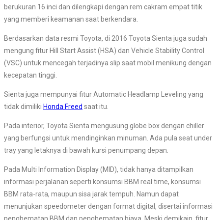
berukuran 16 inci dan dilengkapi dengan rem cakram empat titik
yang memberi keamanan saat berkendara.
Berdasarkan data resmi Toyota, di 2016 Toyota Sienta juga sudah
mengung fitur Hill Start Assist (HSA) dan Vehicle Stability Control
(VSC) untuk mencegah terjadinya slip saat mobil menikung dengan
kecepatan tinggi.
Sienta juga mempunyai fitur Automatic Headlamp Leveling yang
tidak dimiliki
Honda Freed
saat itu.
Pada interior, Toyota Sienta mengusung globe box dengan chiller
yang berfungsi untuk mendinginkan minuman. Ada pula seat under
tray yang letaknya di bawah kursi penumpang depan.
Pada Multi Information Display (MID), tidak hanya ditampilkan
informasi perjalanan seperti konsumsi BBM real time, konsumsi
BBM rata-rata, maupun sisa jarak tempuh. Namun dapat
menunjukan speedometer dengan format digital, disertai informasi
penghematan BBM dan penghematan biaya. Meski demikain, fitur