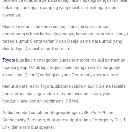
Selebihnya tidak ada perbedaan signifikan, apalagi dengan tampilan
belakang dan bagian samping yang masih sama dengan model
lawasnya.
Masuk ke interior, ada armrest bagi baris pertama sampai
penumpang di baris kedua. Sayangnya, kehadiran armrest ini hanya
tersedia untuk Sienta varian V dan Q saja, sementara untuk yang
Sienta Tipe G, masih seperti semula.
Toyota
juga ikut menyegarkan suasana interior melalui permainan
nuansa gelap. Untuk lapisan jok dibalut dengan warna burgundy
khusus tipe Q dan V, sedangkan yang G semuanya serba hitam.
Menurut data resmi Toyota, dikatakan sistem audio Sienta facelift
pada semua tipe juga sudah mengadopsi model baru, yakni
headunit layar sentuh berdimensi 6.8 inci.
Audio tersebut sudah terintegrasi dengan USB, iPod/iPhone
Connectivity, Bluetooth, dual zone uutput seting, Emergency Call, T-
Link, dan enam bua speaker.