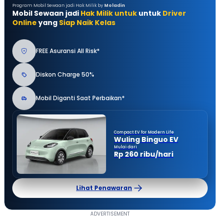
Program Mobil Sewaan jadi Hak Milik by
Moladin
Mobil Sewaan jadi
Hak Milik untuk
untuk
Driver
Online
yang
Siap Naik Kelas
FREE Asuransi All Risk*
Diskon Charge 50%
Mobil Diganti Saat Perbaikan*
Compact EV for Modern Life
Wuling Binguo EV
Mulai dari
Rp 260 ribu/hari
Lihat Penawaran