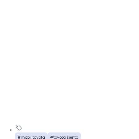
mobil toyota
toyota sienta