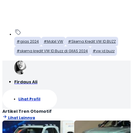
giias 2024
Mobil VW
Skema Kredit VW ID.BUZZ
skema kredit VW ID.Buzz di GIIAS 2024
vw id.buzz
Firdaus Ali
Lihat Profil
Artikel Tren Otomotif
Lihat Lainnya