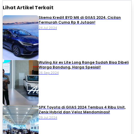
Lihat Artikel Terkait
Skema Kredit BYD M6 di GIIAS 2024, Cicilan
Termurah Cuma Rp 8 Jutaan!
24 Jul 2024
Wuling Air ev Lite Long Range Sudah Bisa Dibeli
Warga Bandung, Harga Spesial!
26 Sep 2024
SPK Toyota di GIIAS 2024 Tembus 4 Ribu Unit,
Zenix Hybrid dan Veloz Mendominasi!
29 Jul 2024