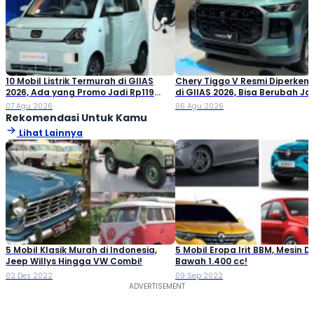
10 Mobil Listrik Termurah di GIIAS
Chery Tiggo V Resmi Diperken
2026, Ada yang Promo Jadi Rp119
di GIIAS 2026, Bisa Berubah Ja
Jutaan!
Double Cabin
07 Agu 2026
06 Agu 2026
Rekomendasi Untuk Kamu
Lihat Lainnya
5 Mobil Klasik Murah di Indonesia,
5 Mobil Eropa Irit BBM, Mesin Di
Jeep Willys Hingga VW Combi!
Bawah 1.400 cc!
02 Des 2022
09 Sep 2022