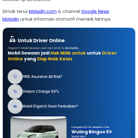
Simak terus
Moladin.com
& channel
Google News
Moladin
untuk informasi otomotif menarik lainnya.
Untuk Driver Online
Program Mobil Sewaan jadi Hak Milik by
Moladin
Mobil Sewaan jadi
Hak Milik untuk
untuk
Driver
Online
yang
Siap Naik Kelas
FREE Asuransi All Risk*
Diskon Charge 50%
Mobil Diganti Saat Perbaikan*
Compact EV for Modern Life
Wuling Binguo EV
Mulai dari