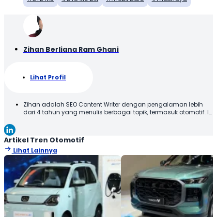
Zihan Berliana Ram Ghani
Lihat Profil
Zihan adalah SEO Content Writer dengan pengalaman lebih
dari 4 tahun yang menulis berbagai topik, termasuk otomotif. Ia
menyajikan konten dengan bahasa yang jelas dan mudah
dipahami, sehingga informasi dapat diterima dengan baik
oleh pembaca. Melalui tulisannya, Zihan berupaya
Artikel Tren Otomotif
memberikan informasi yang relevan dan bermanfaat. Selamat
Lihat Lainnya
Membaca!