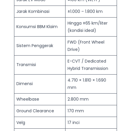
Jarak Kombinasi
±1.000 – 1.800 km
Hingga ±65 km/liter
Konsumsi BBM Klaim
(kondisi ideal)
FWD (Front Wheel
Sistem Penggerak
Drive)
E-CVT / Dedicated
Transmisi
Hybrid Transmission
4.710 × 1.810 × 1.690
Dimensi
mm
Wheelbase
2.800 mm
Ground Clearance
170 mm
Velg
17 inci