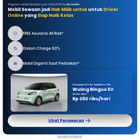
Program Mobil Sewaan jadi Hak Milik by
Moladin
Mobil Sewaan jadi
Hak Milik untuk
untuk
Driver
Online
yang
Siap Naik Kelas
FREE Asuransi All Risk*
Diskon Charge 50%
Mobil Diganti Saat Perbaikan*
Compact EV for Modern Life
Wuling Binguo EV
Mulai dari
Rp 260 ribu/hari
Lihat Penawaran