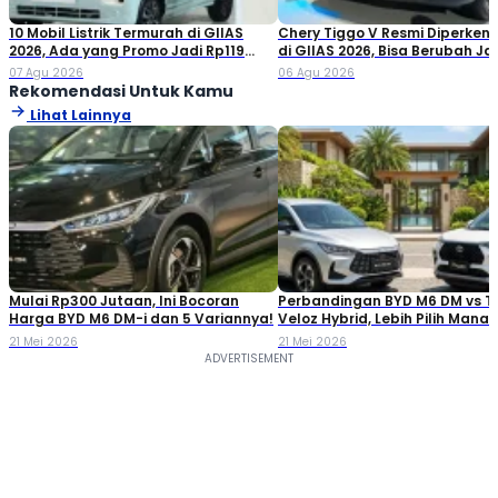
10 Mobil Listrik Termurah di GIIAS
Chery Tiggo V Resmi Diperken
2026, Ada yang Promo Jadi Rp119
di GIIAS 2026, Bisa Berubah Ja
Jutaan!
Double Cabin
07 Agu 2026
06 Agu 2026
Rekomendasi Untuk Kamu
Lihat Lainnya
Mulai Rp300 Jutaan, Ini Bocoran
Perbandingan BYD M6 DM vs T
Harga BYD M6 DM-i dan 5 Variannya!
Veloz Hybrid, Lebih Pilih Mana?
21 Mei 2026
21 Mei 2026