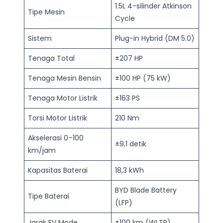
1.5L 4-silinder Atkinson
Tipe Mesin
Cycle
Sistem
Plug-in Hybrid (DM 5.0)
Tenaga Total
±207 HP
Tenaga Mesin Bensin
±100 HP (75 kW)
Tenaga Motor Listrik
±163 PS
Torsi Motor Listrik
210 Nm
Akselerasi 0–100
±9,1 detik
km/jam
Kapasitas Baterai
18,3 kWh
BYD Blade Battery
Tipe Baterai
(LFP)
Jarak EV Mode
±100 km (WLTP)