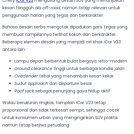
Chery
iCar V23
mengusung desain SUV yang menonjolkan
kesan tangguh ala
off-road
, namun tetap relevan untuk
penggunaan harian yang tegas dan berkarakter.
Bahasa desain serba mengotak dipadukan garis tegas yang
membuat tampilannya terlihat kokoh dan berkarakter.
Beberapa elemen desain yang menjadi ciri khas iCar V23
antara lain:
Lampu depan berbentuk bulat bergaya retro-modern
Ground clearance
tinggi untuk berbagai kondisi jalan
Overfender
tebal yang menambah kesan kekar
Sudut
approach
dan
departure
besar
Roof rack
sebagai penunjang gaya hidup aktif
Walau berukuran ringkas, tampilan iCar V23 tetap
proporsional dan tidak terkesan sempit, sehingga cocok
untuk konsumen urban yang menginginkan SUV praktis
namun tetap berjiwa petualang.