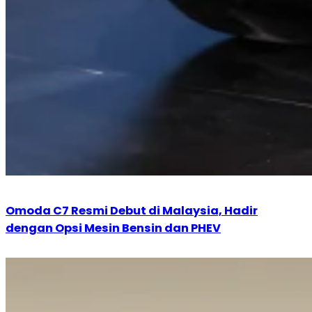
Omoda C7 Resmi Debut di Malaysia, Hadir
dengan Opsi Mesin Bensin dan PHEV