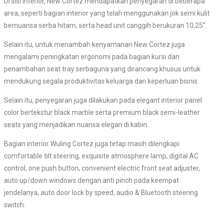
Di sisi interior, New Cortez mendapatkan penyegaran di beberapa
area, seperti bagian interior yang telah menggunakan jok semi kulit
bernuansa serba hitam, serta head unit canggih berukuran 10,25”.
Selain itu, untuk menambah kenyamanan New Cortez juga
mengalami peningkatan ergonomi pada bagian kursi dan
penambahan seat tray serbaguna yang dirancang khusus untuk
mendukung segala produktivitas keluarga dan keperluan bisnis.
Selain itu, penyegaran juga dilakukan pada elegant interior panel
color bertekstur black marble serta premium black semi-leather
seats yang menjadikan nuansa elegan di kabin.
Bagian interior Wuling Cortez juga tetap masih dilengkapi
comfortable tilt steering, exquisite atmosphere lamp, digital AC
control, one push button, convenient electric front seat adjuster,
auto up/down windows dengan anti pinch pada keempat
jendelanya, auto door lock by speed, audio & Bluetooth steering
switch.