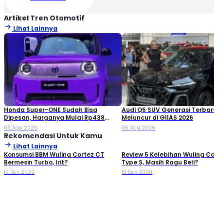
Artikel Tren Otomotif
Lihat Lainnya
Honda Super-ONE Sudah Bisa
Audi Q5 SUV Generasi Terbaru
Dipesan, Harganya Mulai Rp438
Meluncur di GIIAS 2026
Juta!
06 Agu 2026
06 Agu 2026
Rekomendasi Untuk Kamu
Lihat Lainnya
Konsumsi BBM Wuling Cortez CT
Review 5 Kelebihan Wuling Cor
Bermesin Turbo, Irit?
Type S, Masih Ragu Beli?
10 Des 2020
10 Des 2020