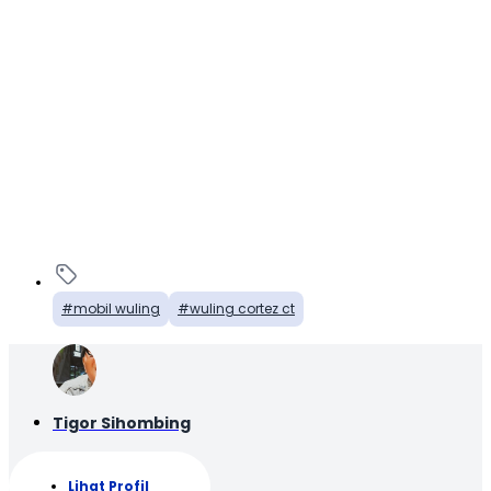
mobil wuling
wuling cortez ct
Tigor Sihombing
Lihat Profil