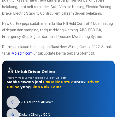
pda fitur keselamatan, ada kamera parkir, sensor parkir depan
belakang, seat belt reminder, Auto Vehicle Holding, Electric Parking
Brake, Electric Stability Control, rem cakram depan belakang.
New Cortez juga sudah memiliki fitur Hill Hold Control, 4 buah airbag
di depan dan samping, fatigue driving warning, ABS, EBD, BA,
Emergency Stop Signal, dan Tire Pressure Monitoring System.
Demikian ulasan terkait spesifikasi New Wuling Cortez 2022. Simak
terus
Moladin.com
untuk update berita terbaru otomotif.
Untuk Driver Online
Program Mobil Sewaan jadi Hak Milik by
Moladin
Mobil Sewaan jadi
Hak Milik untuk
untuk
Driver
Online
yang
Siap Naik Kelas
FREE Asuransi All Risk*
Diskon Charge 50%