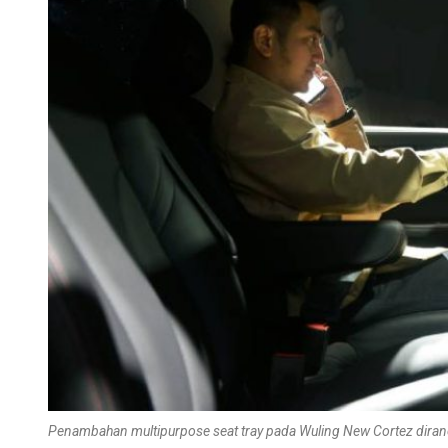
Penambahan multipurpose seat tray pada Wuling New Cortez diran