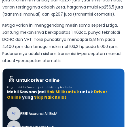
Varian tertingginya adalah Zeta, harganya mulai Rp256,5 juta
(transmisi manual) dan Rp267 juta (transmisi otomatis).
Ketiga varian ini menggendong mesin sama seperti Ertiga.
Jantung mekanisnya berkapasitas 1.462cc, punya teknolodi
DOHC dan VVT. Torsi puncaknya mencapai 13,8 Nm pada
4.400 rpm dan tenaga maksimal 103,2 hp pada 6.000 rpm.
Padanannya adalah sistem transmisi 5-percepatan manual
atau 4-percepatan otomatis.
Untuk Driver Online
Program Mobil Sewaan jadi Hak Milik by
Moladin
Mobil Sewaan jadi
Hak Milik untuk
untuk
Driver
Online
yang
Siap Naik Kelas
FREE Asuransi All Risk*