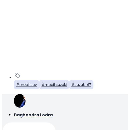
mobil suv
mobil suzuki
suzuki xl7
Baghendra Lodra