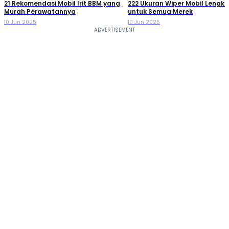
21 Rekomendasi Mobil Irit BBM yang
222 Ukuran Wiper Mobil Lengk
Murah Perawatannya
untuk Semua Merek
10 Jun 2025
10 Jun 2025