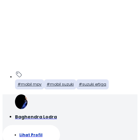
mobil mpv
mobil suzuki
suzuki ertiga
Baghendra Lodra
Lihat Profil