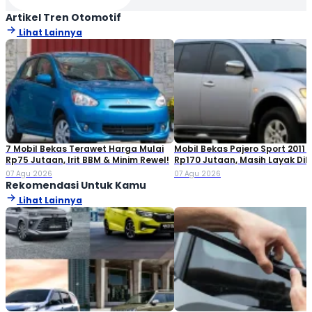
Artikel Tren Otomotif
Lihat Lainnya
7 Mobil Bekas Terawet Harga Mulai
Mobil Bekas Pajero Sport 2011 
Rp75 Jutaan, Irit BBM & Minim Rewel!
Rp170 Jutaan, Masih Layak Dib
07 Agu 2026
07 Agu 2026
Rekomendasi Untuk Kamu
Lihat Lainnya