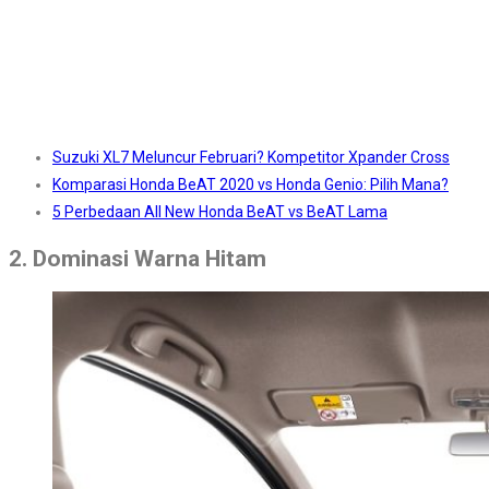
Suzuki XL7 Meluncur Februari? Kompetitor Xpander Cross
Komparasi Honda BeAT 2020 vs Honda Genio: Pilih Mana?
5 Perbedaan All New Honda BeAT vs BeAT Lama
2. Dominasi Warna Hitam