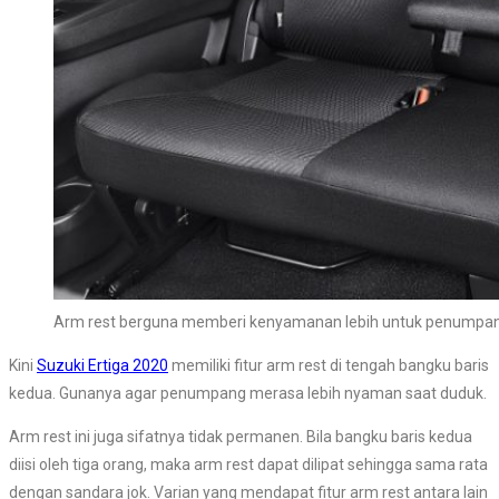
Arm rest berguna memberi kenyamanan lebih untuk penumpan
Kini
Suzuki Ertiga 2020
memiliki fitur arm rest di tengah bangku baris
kedua. Gunanya agar penumpang merasa lebih nyaman saat duduk.
Arm rest ini juga sifatnya tidak permanen. Bila bangku baris kedua
diisi oleh tiga orang, maka arm rest dapat dilipat sehingga sama rata
dengan sandara jok. Varian yang mendapat fitur arm rest antara lain