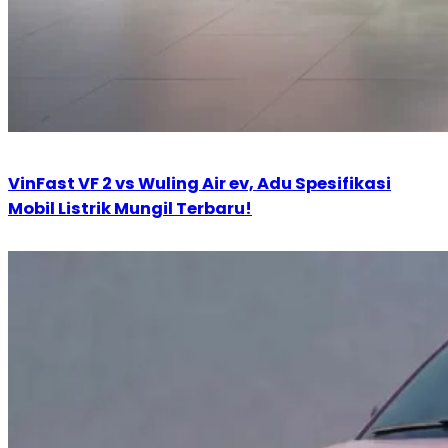
VinFast VF 2 vs Wuling Air ev, Adu Spesifikasi
Mobil Listrik Mungil Terbaru!