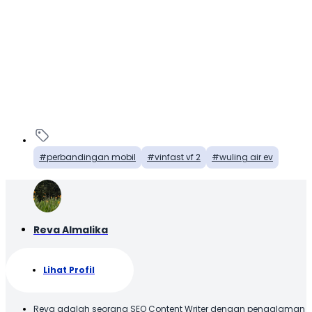
perbandingan mobil
vinfast vf 2
wuling air ev
Reva Almalika
Lihat Profil
Reva adalah seorang SEO Content Writer dengan pengalaman