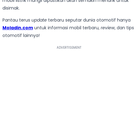
mobil listrik mungil dipastikan akan semakin menarik untuk
disimak.
Pantau terus
update
terbaru seputar dunia otomotif hanya
Moladin.com
untuk informasi mobil terbaru,
review
, dan tips
otomotif lainnya!