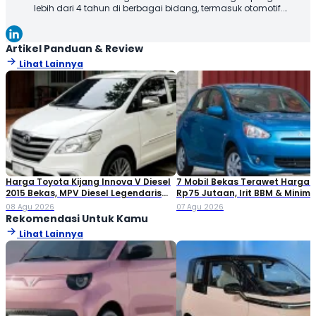
lebih dari 4 tahun di berbagai bidang, termasuk otomotif.
Terbiasa membuat konten yang tidak hanya dioptimalkan
sesuai SEO Guideline untuk mesin pencari, tetapi juga
informatif, menarik, dan mudah dipahami oleh pembaca.
Artikel Panduan & Review
Lihat Lainnya
Harga Toyota Kijang Innova V Diesel
7 Mobil Bekas Terawet Harga 
2015 Bekas, MPV Diesel Legendaris
Rp75 Jutaan, Irit BBM & Minim 
yang Masih Dicari
08 Agu 2026
07 Agu 2026
Rekomendasi Untuk Kamu
Lihat Lainnya