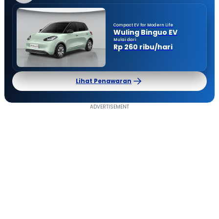
Compact EV for Modern Life
Wuling Binguo EV
Mulai dari
Rp 260 ribu/hari
Lihat Penawaran