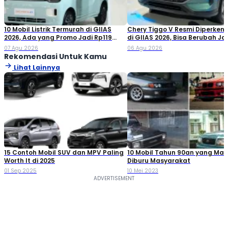
10 Mobil Listrik Termurah di GIIAS
Chery Tiggo V Resmi Diperken
2026, Ada yang Promo Jadi Rp119
di GIIAS 2026, Bisa Berubah Ja
Jutaan!
Double Cabin
07 Agu 2026
06 Agu 2026
Rekomendasi Untuk Kamu
Lihat Lainnya
15 Contoh Mobil SUV dan MPV Paling
10 Mobil Tahun 90an yang Mas
Worth It di 2025
Diburu Masyarakat
01 Sep 2025
10 Mei 2023