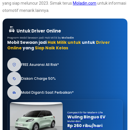
yang siap meluncur 2023. Simak terus
Moladin.com
untuk informasi
otomotif menarik lainnya.
Untuk Driver Online
Program Mobil Sewaan jadi Hak Milik by
Moladin
Mobil Sewaan jadi
Hak Milik untuk
untuk
Driver
Online
yang
Siap Naik Kelas
FREE Asuransi All Risk*
Diskon Charge 50%
Mobil Diganti Saat Perbaikan*
Compact EV for Modern Life
Wuling Binguo EV
Mulai dari
Rp 260 ribu/hari