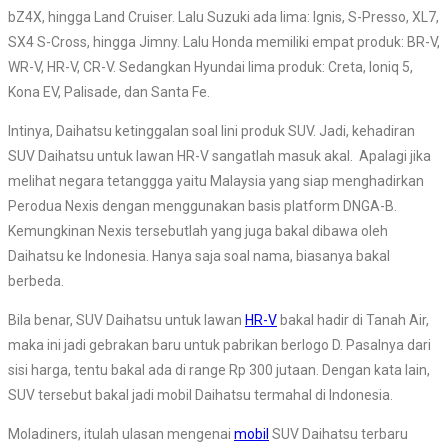
bZ4X, hingga Land Cruiser. Lalu Suzuki ada lima: Ignis, S-Presso, XL7,
SX4 S-Cross, hingga Jimny. Lalu Honda memiliki empat produk: BR-V,
WR-V, HR-V, CR-V. Sedangkan Hyundai lima produk: Creta, Ioniq 5,
Kona EV, Palisade, dan Santa Fe.
Intinya, Daihatsu ketinggalan soal lini produk SUV. Jadi, kehadiran
SUV Daihatsu untuk lawan HR-V sangatlah masuk akal. Apalagi jika
melihat negara tetanggga yaitu Malaysia yang siap menghadirkan
Perodua Nexis dengan menggunakan basis platform DNGA-B.
Kemungkinan Nexis tersebutlah yang juga bakal dibawa oleh
Daihatsu ke Indonesia. Hanya saja soal nama, biasanya bakal
berbeda.
Bila benar, SUV Daihatsu untuk lawan
HR-V
bakal hadir di Tanah Air,
maka ini jadi gebrakan baru untuk pabrikan berlogo D. Pasalnya dari
sisi harga, tentu bakal ada di range Rp 300 jutaan. Dengan kata lain,
SUV tersebut bakal jadi mobil Daihatsu termahal di Indonesia.
Moladiners, itulah ulasan mengenai
mobil
SUV Daihatsu terbaru