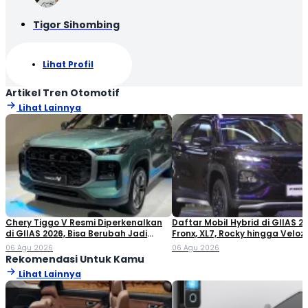
Tigor Sihombing
Lihat Profil
Artikel Tren Otomotif
Lihat Lainnya
Chery Tiggo V Resmi Diperkenalkan
Daftar Mobil Hybrid di GIIAS 20
di GIIAS 2026, Bisa Berubah Jadi
Fronx, XL7, Rocky hingga Veloz!
Double Cabin
06 Agu 2026
06 Agu 2026
Rekomendasi Untuk Kamu
Lihat Lainnya