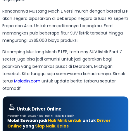
Rencananya Mustang Mach E versi murah dengan baterai LFP
akan segera dipasarkan di beberapa negara di luas AS seperti
Eropa dan Asia. Untuk menjadikannya terjangkau, Ford
memangkas pula beberapa fitur SUV listrik tersebut hingga
mengurangi US$5.000 biaya produksi.
Di samping Mustang Mach E LFP, tentunay SUV listrik Ford 7
seater juga bisa jadi amunisi untuk jadi gebrakan bagi
pabrikan yang bermarkas pusat di Dearborn, Michigan
tersebut. Kita tunggu saja sama-sama kehadirannya. Simak
terus
Moladin.com
untuk update berita terbaru seputar
otomotif.
Untuk Driver Online
Program Mobil Sewaan jadi Hak Milik by
Moladin
Mobil Sewaan jadi
Hak Milik untuk
untuk
Driver
Online
yang
Siap Naik Kelas