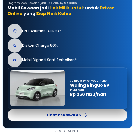
Program Mobil Sewaan jadi Hak Milik by
Moladin
Mobil Sewaan jadi
Hak Milik untuk
untuk
Driver
Online
yang
Siap Naik Kelas
FREE Asuransi All Risk*
Diskon Charge 50%
Mobil Diganti Saat Perbaikan*
Compact EV for Modern Life
Wuling Binguo EV
Mulai dari
Rp 260 ribu/hari
Lihat Penawaran