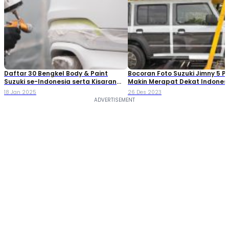
Daftar 30 Bengkel Body & Paint
Bocoran Foto Suzuki Jimny 5 Pi
Suzuki se-Indonesia serta Kisaran
Makin Merapat Dekat Indones
Biaya Pengecatan
18 Jan 2025
26 Des 2023