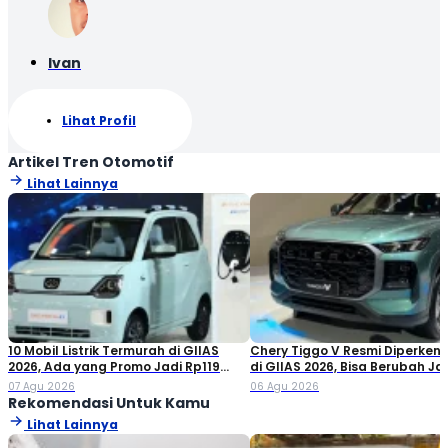
Ivan
Lihat Profil
Artikel Tren Otomotif
Lihat Lainnya
10 Mobil Listrik Termurah di GIIAS
Chery Tiggo V Resmi Diperken
2026, Ada yang Promo Jadi Rp119
di GIIAS 2026, Bisa Berubah Ja
Jutaan!
Double Cabin
07 Agu 2026
06 Agu 2026
Rekomendasi Untuk Kamu
Lihat Lainnya