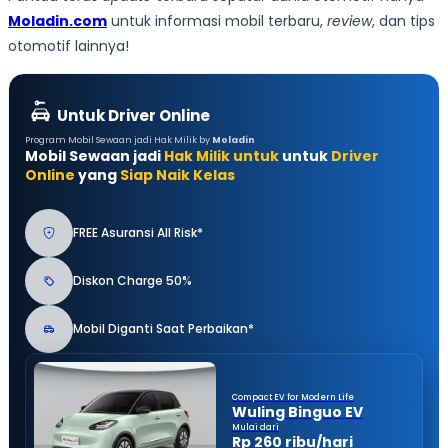
Moladin.com
untuk informasi mobil terbaru,
review
, dan tips
otomotif lainnya!
Untuk Driver Online
Program Mobil Sewaan jadi Hak Milik by
Moladin
Mobil Sewaan jadi
Hak Milik untuk
untuk
Driver
Online
yang
Siap Naik Kelas
FREE Asuransi All Risk*
Diskon Charge 50%
Mobil Diganti Saat Perbaikan*
Compact EV for Modern Life
Wuling Binguo EV
Mulai dari
Rp 260 ribu/hari