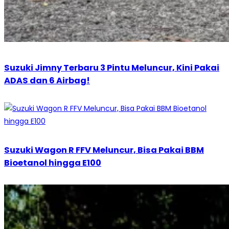
Suzuki Jimny Terbaru 3 Pintu Meluncur, Kini Pakai
ADAS dan 6 Airbag!
Suzuki Wagon R FFV Meluncur, Bisa Pakai BBM
Bioetanol hingga E100