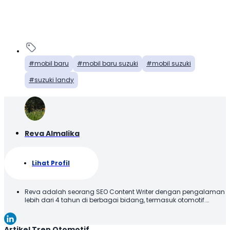
mobil baru
mobil baru suzuki
mobil suzuki
suzuki landy
Reva Almalika
Lihat Profil
Reva adalah seorang SEO Content Writer dengan pengalaman
lebih dari 4 tahun di berbagai bidang, termasuk otomotif.
Terbiasa membuat konten yang tidak hanya dioptimalkan
sesuai SEO Guideline untuk mesin pencari, tetapi juga
informatif, menarik, dan mudah dipahami oleh pembaca.
Artikel Tren Otomotif