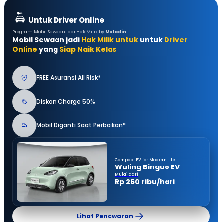
Untuk Driver Online
Program Mobil Sewaan jadi Hak Milik by
Moladin
Mobil Sewaan jadi
Hak Milik untuk
untuk
Driver
Online
yang
Siap Naik Kelas
FREE Asuransi All Risk*
Diskon Charge 50%
Mobil Diganti Saat Perbaikan*
Compact EV for Modern Life
Wuling Binguo EV
Mulai dari
Rp 260 ribu/hari
Lihat Penawaran