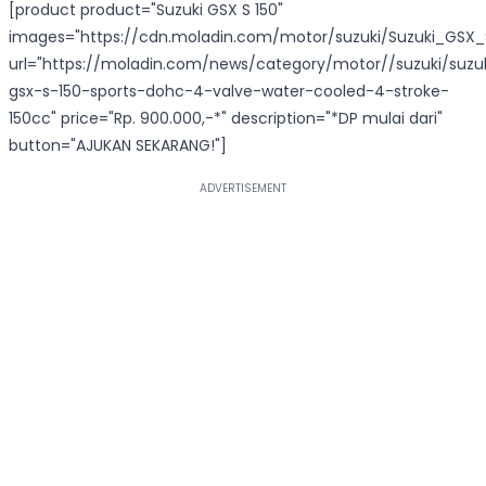
[product product="Suzuki GSX S 150"
images="https://cdn.moladin.com/motor/suzuki/Suzuki_GSX_S
url="https://moladin.com/news/category/motor//suzuki/suzu
gsx-s-150-sports-dohc-4-valve-water-cooled-4-stroke-
150cc" price="Rp. 900.000,-*" description="*DP mulai dari"
button="AJUKAN SEKARANG!"]