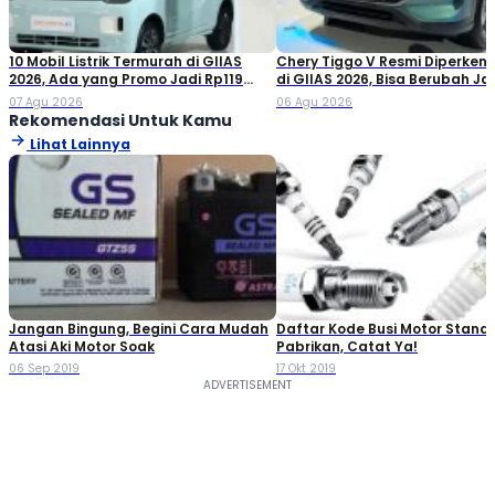
10 Mobil Listrik Termurah di GIIAS
Chery Tiggo V Resmi Diperken
2026, Ada yang Promo Jadi Rp119
di GIIAS 2026, Bisa Berubah Ja
Jutaan!
Double Cabin
07 Agu 2026
06 Agu 2026
Rekomendasi Untuk Kamu
Lihat Lainnya
Jangan Bingung, Begini Cara Mudah
Daftar Kode Busi Motor Standa
Atasi Aki Motor Soak
Pabrikan, Catat Ya!
06 Sep 2019
17 Okt 2019