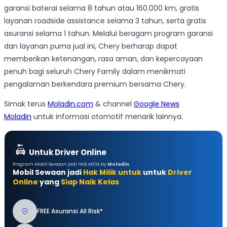
garansi baterai selama 8 tahun atau 160.000 km, gratis
layanan roadside assistance selama 3 tahun, serta gratis
asuransi selama 1 tahun. Melalui beragam program garansi
dan layanan purna jual ini, Chery berharap dapat
memberikan ketenangan, rasa aman, dan kepercayaan
penuh bagi seluruh Chery Family dalam menikmati
pengalaman berkendara premium bersama Chery.
Simak terus
Moladin.com
& channel
Google News
Moladin
untuk informasi otomotif menarik lainnya.
Untuk Driver Online
Program Mobil Sewaan jadi Hak Milik by
Moladin
Mobil Sewaan jadi
Hak Milik untuk
untuk
Driver
Online
yang
Siap Naik Kelas
FREE Asuransi All Risk*