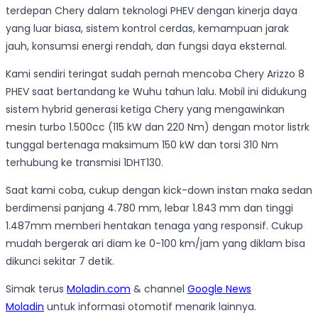
terdepan Chery dalam teknologi PHEV dengan kinerja daya
yang luar biasa, sistem kontrol cerdas, kemampuan jarak
jauh, konsumsi energi rendah, dan fungsi daya eksternal.
Kami sendiri teringat sudah pernah mencoba Chery Arizzo 8
PHEV saat bertandang ke Wuhu tahun lalu. Mobil ini didukung
sistem hybrid generasi ketiga Chery yang mengawinkan
mesin turbo 1.500cc (115 kW dan 220 Nm) dengan motor listrk
tunggal bertenaga maksimum 150 kW dan torsi 310 Nm
terhubung ke transmisi 1DHT130.
Saat kami coba, cukup dengan kick-down instan maka sedan
berdimensi panjang 4.780 mm, lebar 1.843 mm dan tinggi
1.487mm memberi hentakan tenaga yang responsif. Cukup
mudah bergerak ari diam ke 0-100 km/jam yang diklam bisa
dikunci sekitar 7 detik.
Simak terus
Moladin.com
& channel
Google News
Moladin
untuk informasi otomotif menarik lainnya.