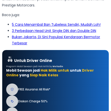
Prestige Motorcars.
Baca juga:
5 Cara Menambal Ban Tubeless Sendiri, Mudah Loh!
3 Perbedaan Head Unit Single DIN dan Double DIN
Bukan Jakarta, Di Sini Populasi Kendaraan Bermotor
Terbesar
Untuk Driver Online
Program Mobil Sewaan jadi Hak Milik by
Moladin
Mobil Sewaan jadi
Hak Milik untuk
untuk
Driver
Online
yang
Siap Naik Kelas
FREE Asuransi All Risk*
Diskon Charge 50%