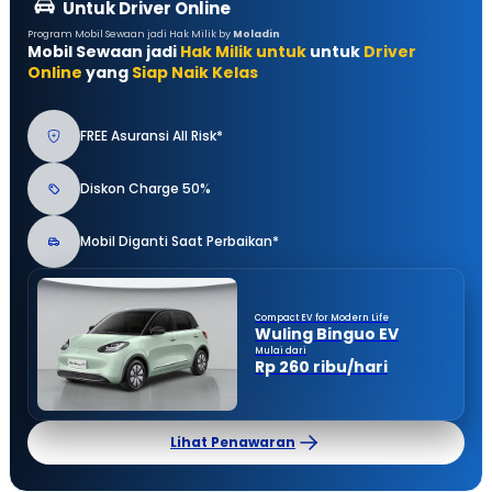
Untuk Driver Online
Program Mobil Sewaan jadi Hak Milik by
Moladin
Mobil Sewaan jadi
Hak Milik untuk
untuk
Driver
Online
yang
Siap Naik Kelas
FREE Asuransi All Risk*
Diskon Charge 50%
Mobil Diganti Saat Perbaikan*
Compact EV for Modern Life
Wuling Binguo EV
Mulai dari
Rp 260 ribu/hari
Lihat Penawaran