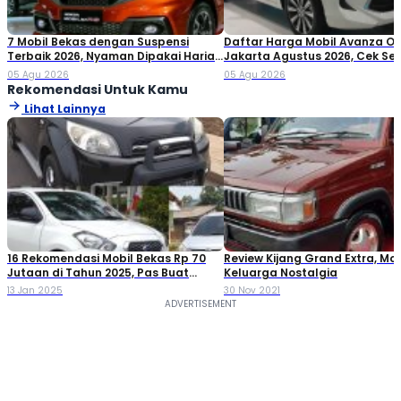
7 Mobil Bekas dengan Suspensi
Daftar Harga Mobil Avanza O
Terbaik 2026, Nyaman Dipakai Harian
Jakarta Agustus 2026, Cek S
hingga Perjalanan Jauh
Variannya!
05 Agu 2026
05 Agu 2026
Rekomendasi Untuk Kamu
Lihat Lainnya
16 Rekomendasi Mobil Bekas Rp 70
Review Kijang Grand Extra, Mob
Jutaan di Tahun 2025, Pas Buat
Keluarga Nostalgia
Keluarga!
13 Jan 2025
30 Nov 2021