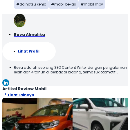
daihatsu xenia
mobil bekas
mobil mpv
Reva Almalika
Lihat Profil
Reva adalah seorang SEO Content Writer dengan pengalaman
lebih dari 4 tahun di berbagai bidang, termasuk otomotif.
Terbiasa membuat konten yang tidak hanya dioptimalkan
sesuai SEO Guideline untuk mesin pencari, tetapi juga
informatif, menarik, dan mudah dipahami oleh pembaca.
Artikel Review Mobil
Lihat Lainnya