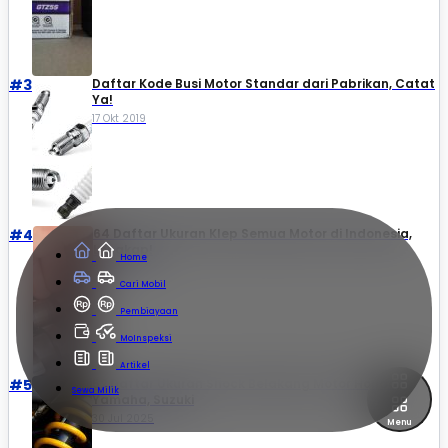
#3
Daftar Kode Busi Motor Standar dari Pabrikan, Catat
Ya!
17 Okt 2019
#4
64 Daftar Ukuran Klep Semua Motor di Indonesia,
Lengkap!
Home
08 Mei 2025
Cari Mobil
Pembiayaan
MoInspeksi
Artikel
#5
52 Daftar Ukuran Shock Belakang Motor Honda,
Sewa Milik
Yamaha, Suzuki​
30 Jul 2025