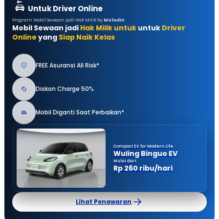
Untuk Driver Online
Program Mobil Sewaan jadi Hak Milik by
Moladin
Mobil Sewaan jadi
Hak Milik untuk
untuk
Driver
Online
yang
Siap Naik Kelas
FREE Asuransi All Risk*
Diskon Charge 50%
Mobil Diganti Saat Perbaikan*
Compact EV for Modern Life
Wuling Binguo EV
Mulai dari
Rp 260 ribu/hari
Lihat Penawaran