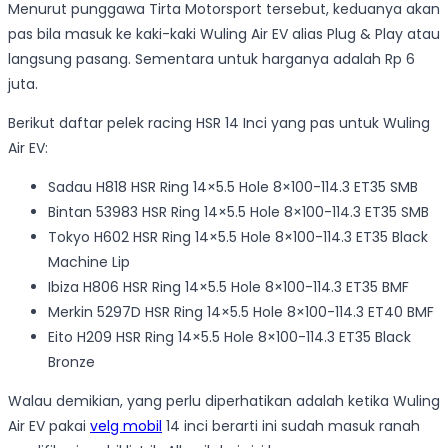
Menurut punggawa Tirta Motorsport tersebut, keduanya akan
pas bila masuk ke kaki-kaki Wuling Air EV alias Plug & Play atau
langsung pasang. Sementara untuk harganya adalah Rp 6
juta.
Berikut daftar pelek racing HSR 14 Inci yang pas untuk Wuling
Air EV:
Sadau H818 HSR Ring 14×5.5 Hole 8×100-114.3 ET35 SMB
Bintan 53983 HSR Ring 14×5.5 Hole 8×100-114.3 ET35 SMB
Tokyo H602 HSR Ring 14×5.5 Hole 8×100-114.3 ET35 Black
Machine Lip
Ibiza H806 HSR Ring 14×5.5 Hole 8×100-114.3 ET35 BMF
Merkin 5297D HSR Ring 14×5.5 Hole 8×100-114.3 ET40 BMF
Eito H209 HSR Ring 14×5.5 Hole 8×100-114.3 ET35 Black
Bronze
Walau demikian, yang perlu diperhatikan adalah ketika Wuling
Air EV pakai
velg mobil
14 inci berarti ini sudah masuk ranah