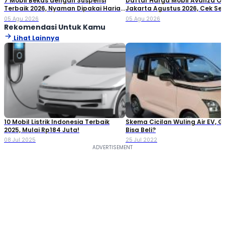
7 Mobil Bekas dengan Suspensi
Daftar Harga Mobil Avanza O
Terbaik 2026, Nyaman Dipakai Harian
Jakarta Agustus 2026, Cek S
hingga Perjalanan Jauh
Variannya!
05 Agu 2026
05 Agu 2026
Rekomendasi Untuk Kamu
Lihat Lainnya
10 Mobil Listrik Indonesia Terbaik
Skema Cicilan Wuling Air EV, G
2025, Mulai Rp184 Juta!
Bisa Beli?
08 Jul 2025
25 Jul 2022