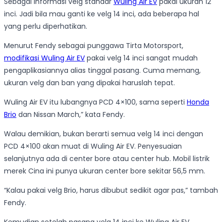
Sebagai informasi velg standar
Wuling Air EV
pakai ukuran 12
inci. Jadi bila mau ganti ke velg 14 inci, ada beberapa hal
yang perlu diperhatikan.
Menurut Fendy sebagai punggawa Tirta Motorsport,
modifikasi Wuling Air EV
pakai velg 14 inci sangat mudah
pengaplikasiannya alias tinggal pasang. Cuma memang,
ukuran velg dan ban yang dipakai haruslah tepat.
Wuling Air EV itu lubangnya PCD 4×100, sama seperti
Honda
Brio
dan Nissan March,” kata Fendy.
Walau demikian, bukan berarti semua velg 14 inci dengan
PCD 4×100 akan muat di Wuling Air EV. Penyesuaian
selanjutnya ada di center bore atau center hub. Mobil listrik
merek Cina ini punya ukuran center bore sekitar 56,5 mm.
“Kalau pakai velg Brio, harus dibubut sedikit agar pas,” tambah
Fendy.