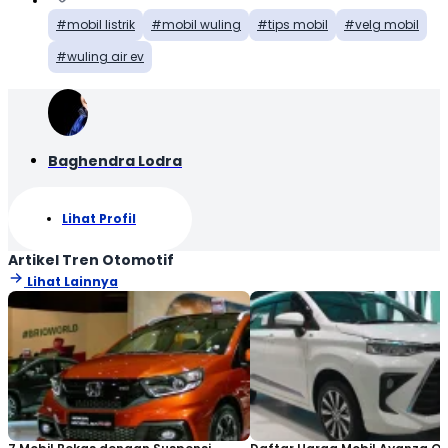
mobil listrik
mobil wuling
tips mobil
velg mobil
wuling air ev
Baghendra Lodra
Lihat Profil
Artikel Tren Otomotif
Lihat Lainnya