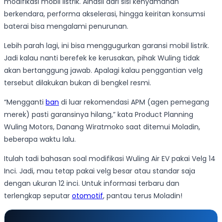
modifikasi mobil listrik. Alhasil dari sisi kenyamanan
berkendara, performa akselerasi, hingga keiritan konsumsi
baterai bisa mengalami penurunan.
Lebih parah lagi, ini bisa menggugurkan garansi mobil listrik.
Jadi kalau nanti berefek ke kerusakan, pihak Wuling tidak
akan bertanggung jawab. Apalagi kalau penggantian velg
tersebut dilakukan bukan di bengkel resmi.
“Mengganti
ban
di luar rekomendasi APM (agen pemegang
merek) pasti garansinya hilang,” kata Product Planning
Wuling Motors, Danang Wiratmoko saat ditemui Moladin,
beberapa waktu lalu.
Itulah tadi bahasan soal modifikasi Wuling Air EV pakai Velg 14
Inci. Jadi, mau tetap pakai velg besar atau standar saja
dengan ukuran 12 inci. Untuk informasi terbaru dan
terlengkap seputar
otomotif
, pantau terus Moladin!