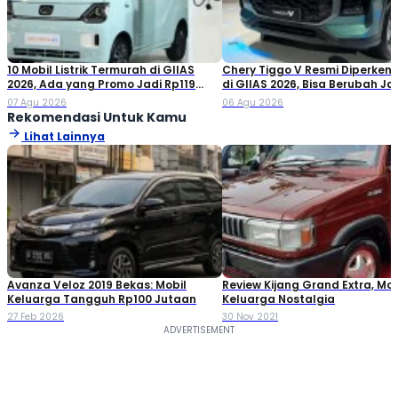
10 Mobil Listrik Termurah di GIIAS
Chery Tiggo V Resmi Diperken
2026, Ada yang Promo Jadi Rp119
di GIIAS 2026, Bisa Berubah Ja
Jutaan!
Double Cabin
07 Agu 2026
06 Agu 2026
Rekomendasi Untuk Kamu
Lihat Lainnya
Avanza Veloz 2019 Bekas: Mobil
Review Kijang Grand Extra, Mob
Keluarga Tangguh Rp100 Jutaan
Keluarga Nostalgia
27 Feb 2026
30 Nov 2021