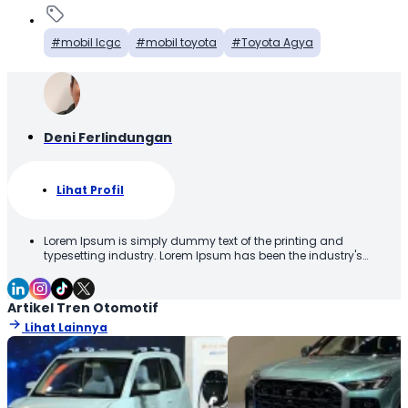
mobil lcgc
mobil toyota
Toyota Agya
Deni Ferlindungan
Lihat Profil
Lorem Ipsum is simply dummy text of the printing and
typesetting industry. Lorem Ipsum has been the industry's
standard dummy text ever since the 1500s, when an unknown
printer took a galley of type and scrambled it to make a type
specimen book. It has survived not only five centuries, but also
Artikel Tren Otomotif
the leap into electronic typesetting, remaining essentially
Lihat Lainnya
unchanged. It was popularised in the 1960s with the release of
Letraset sheets containing Lorem Ipsum passages, and more
recently with desktop publishing software like Aldus PageMaker
including versions of Lorem Ipsum