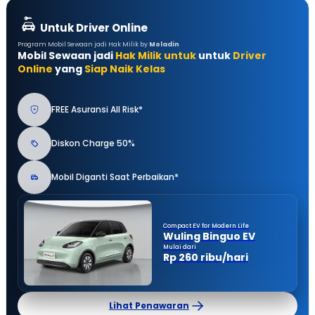
Untuk Driver Online
Program Mobil Sewaan jadi Hak Milik by
Moladin
Mobil Sewaan jadi
Hak Milik untuk
untuk
Driver
Online
yang
Siap Naik Kelas
FREE Asuransi All Risk*
Diskon Charge 50%
Mobil Diganti Saat Perbaikan*
Compact EV for Modern Life
Wuling Binguo EV
Mulai dari
Rp 260 ribu/hari
Lihat Penawaran