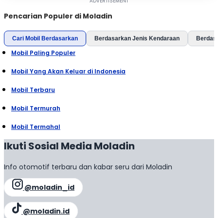
Pencarian Populer di Moladin
Cari Mobil Berdasarkan
Berdasarkan Jenis Kendaraan
Berdas
Mobil Paling Populer
Mobil Yang Akan Keluar di Indonesia
Mobil Terbaru
Mobil Termurah
Mobil Termahal
Ikuti Sosial Media Moladin
Info otomotif terbaru dan kabar seru dari Moladin
@moladin_id
@moladin.id