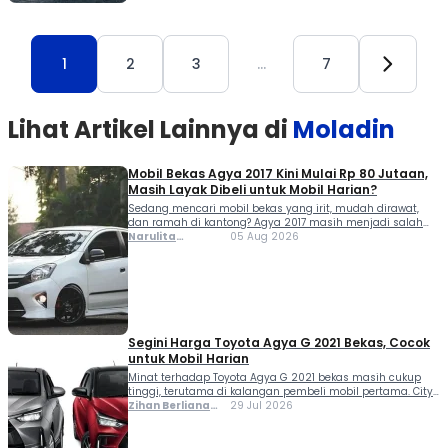
1
2
3
…
7
Lihat Artikel Lainnya di
Moladin
Mobil Bekas Agya 2017 Kini Mulai Rp 80 Jutaan,
Masih Layak Dibeli untuk Mobil Harian?
Sedang mencari mobil bekas yang irit, mudah dirawat,
dan ramah di kantong? Agya 2017 masih menjadi salah
satu pilihan yang menarik, terutama buat kamu yang
Narulita
05 Aug 2026
baru membeli mobil pertama atau keluarga muda yang
Azzahra
membutuhkan kendaraan harian. Meski usianya sudah
Misbakh
mendekati satu dekade, Toyota Agya 2017 tetap banyak
diburu di pasar mobil bekas. Alasannya sederhana, biaya
[…]
Segini Harga Toyota Agya G 2021 Bekas, Cocok
untuk Mobil Harian
Minat terhadap Toyota Agya G 2021 bekas masih cukup
tinggi, terutama di kalangan pembeli mobil pertama. City
car ini menawarkan kombinasi dimensi yang ringkas,
Zihan Berliana
29 Jul 2026
konsumsi BBM efisien, dan biaya operasional yang rendah
Ram Ghani
sehingga cocok digunakan untuk mobilitas sehari-hari.
Seiring bertambahnya usia kendaraan, harga bekas Agya