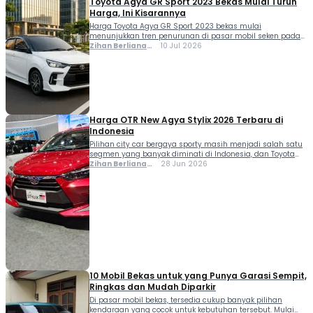
Toyota Agya GR Sport 2023 Bekas Mulai Turun
Harga, Ini Kisarannya
Harga Toyota Agya GR Sport 2023 bekas mulai
menunjukkan tren penurunan di pasar mobil seken pada
pertengahan 2026, seiring bertambahnya usia unit dan
Zihan Berliana
10 Jul 2026
semakin banyaknya pilihan yang beredar di pasaran. Tren
Ram Ghani
ini membuat city car berlabel Gazoo Racing tersebut kian
menarik perhatian konsumen yang menginginkan
tampilan sporty dengan harga lebih terjangkau dibanding
saat pertama diluncurkan […]
Harga OTR New Agya Stylix 2026 Terbaru di
Indonesia
Pilihan city car bergaya sporty masih menjadi salah satu
segmen yang banyak diminati di Indonesia, dan Toyota
New Agya Stylix 2026 hadir sebagai salah satu opsi yang
Zihan Berliana
28 Jun 2026
menarik untuk dipertimbangkan. Varian ini menawarkan
Ram Ghani
tampilan yang lebih agresif dibanding Agya standar
berkat tambahan body kit dan berbagai sentuhan desain
khas Stylix. New Agya Stylix 2026 juga […]
10 Mobil Bekas untuk yang Punya Garasi Sempit,
Ringkas dan Mudah Diparkir
Di pasar mobil bekas, tersedia cukup banyak pilihan
kendaraan yang cocok untuk kebutuhan tersebut. Mulai