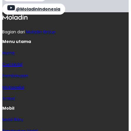
@MoladinIndonesia
Bagian dari
Moladin Group
Menu utama
Home
Cari Mobil
Pembiayaan
MoInspeksi
Artikel
Mobil
Mobil Baru
Bandingkan Mobil