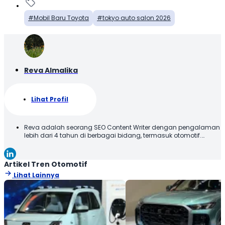
Mobil Baru Toyota
tokyo auto salon 2026
Reva Almalika
Lihat Profil
Reva adalah seorang SEO Content Writer dengan pengalaman
lebih dari 4 tahun di berbagai bidang, termasuk otomotif.
Terbiasa membuat konten yang tidak hanya dioptimalkan
sesuai SEO Guideline untuk mesin pencari, tetapi juga
informatif, menarik, dan mudah dipahami oleh pembaca.
Artikel Tren Otomotif
Lihat Lainnya