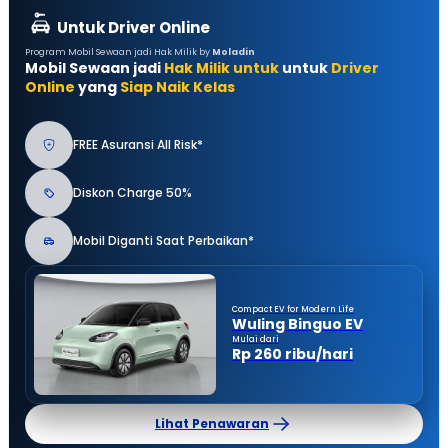
Untuk Driver Online
Program Mobil Sewaan jadi Hak Milik by
Moladin
Mobil Sewaan jadi
Hak Milik untuk
untuk
Driver
Online
yang
Siap Naik Kelas
FREE Asuransi All Risk*
Diskon Charge 50%
Mobil Diganti Saat Perbaikan*
Compact EV for Modern Life
Wuling Binguo EV
Mulai dari
Rp 260 ribu/hari
Lihat Penawaran