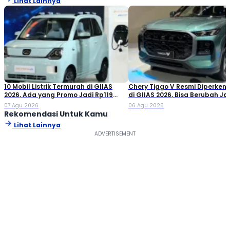
Lihat Lainnya
10 Mobil Listrik Termurah di GIIAS
Chery Tiggo V Resmi Diperken
2026, Ada yang Promo Jadi Rp119
di GIIAS 2026, Bisa Berubah Ja
Jutaan!
Double Cabin
07 Agu 2026
06 Agu 2026
Rekomendasi Untuk Kamu
Lihat Lainnya