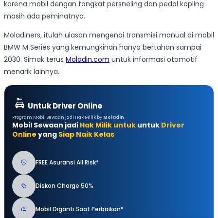
karena mobil dengan tongkat persneling dan pedal kopling
masih ada peminatnya.
Moladiners, itulah ulasan mengenai transmisi manual di mobil
BMW M Series yang kemungkinan hanya bertahan sampai
2030. Simak terus
Moladin.com
untuk informasi otomotif
menarik lainnya.
Untuk Driver Online
Program Mobil Sewaan jadi Hak Milik by
Moladin
Mobil Sewaan jadi
Hak Milik untuk
untuk
Driver
Online
yang
Siap Naik Kelas
FREE Asuransi All Risk*
Diskon Charge 50%
Mobil Diganti Saat Perbaikan*