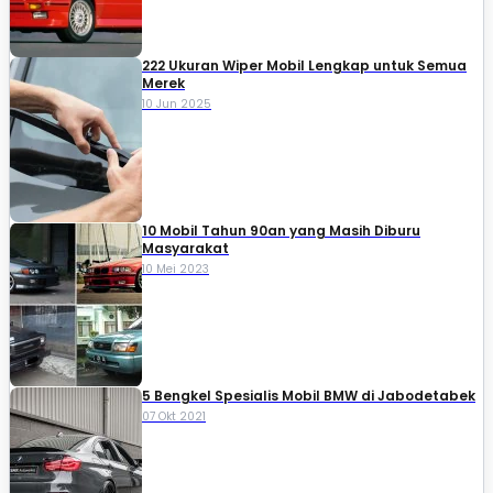
222 Ukuran Wiper Mobil Lengkap untuk Semua
Merek
10 Jun 2025
10 Mobil Tahun 90an yang Masih Diburu
Masyarakat
10 Mei 2023
5 Bengkel Spesialis Mobil BMW di Jabodetabek
07 Okt 2021