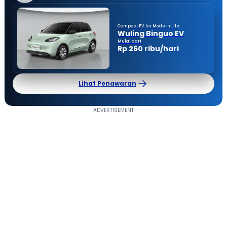
Compact EV for Modern Life
Wuling Binguo EV
Mulai dari
Rp 260 ribu/hari
Lihat Penawaran