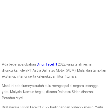
Ada beberapa ubahan
Sirion facelift
2022 yang telah resmi
diluncurkan oleh PT Astra Daihatsu Motor (ADM). Mulai dari tampilan
eksterior, interior serta kelengkapan fitur-fiturnya.
Mobil ini sebelumnya sudah dulu mengaspal di negara tetangga
yaitu Malysia. Namun begitu, di sana Daihatsu Sirion dinamai
Perodua Myvi.
Di Malaysia, Sirion facelift 2022 hadir dengan pilihan 2 mesin. Yaitu