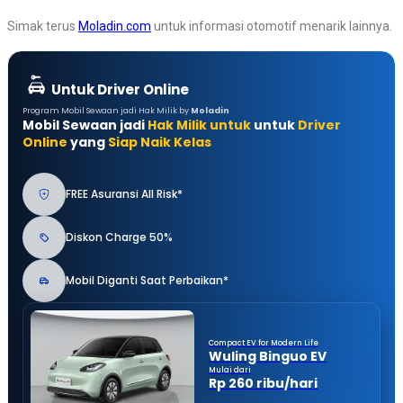
Simak terus
Moladin.com
untuk informasi otomotif menarik lainnya.
Untuk Driver Online
Program Mobil Sewaan jadi Hak Milik by
Moladin
Mobil Sewaan jadi
Hak Milik untuk
untuk
Driver
Online
yang
Siap Naik Kelas
FREE Asuransi All Risk*
Diskon Charge 50%
Mobil Diganti Saat Perbaikan*
Compact EV for Modern Life
Wuling Binguo EV
Mulai dari
Rp 260 ribu/hari