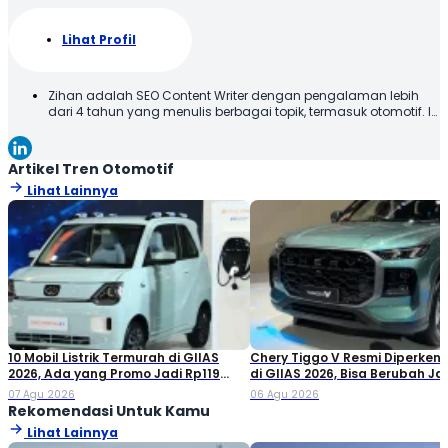
Lihat Profil
Zihan adalah SEO Content Writer dengan pengalaman lebih
dari 4 tahun yang menulis berbagai topik, termasuk otomotif. Ia
menyajikan konten dengan bahasa yang jelas dan mudah
dipahami, sehingga informasi dapat diterima dengan baik
oleh pembaca. Melalui tulisannya, Zihan berupaya
Artikel Tren Otomotif
memberikan informasi yang relevan dan bermanfaat. Selamat
Lihat Lainnya
Membaca!
10 Mobil Listrik Termurah di GIIAS
Chery Tiggo V Resmi Diperken
2026, Ada yang Promo Jadi Rp119
di GIIAS 2026, Bisa Berubah Ja
Jutaan!
Double Cabin
07 Agu 2026
06 Agu 2026
Rekomendasi Untuk Kamu
Lihat Lainnya