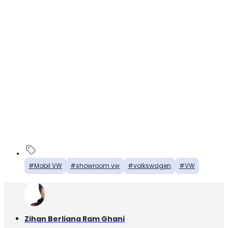
Mobil VW
showroom vw
volkswagen
VW
Zihan Berliana Ram Ghani