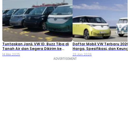
Tuntaskan Janji, VW ID. Buzz Tiba di
Daftar Mobil VW Terbaru 2026:
Tanah Air dan Segera Dikirim ke
Harga, Spesifikasi, dan Keung
Konsumen
14 Mei 2025
23 Jan 2026