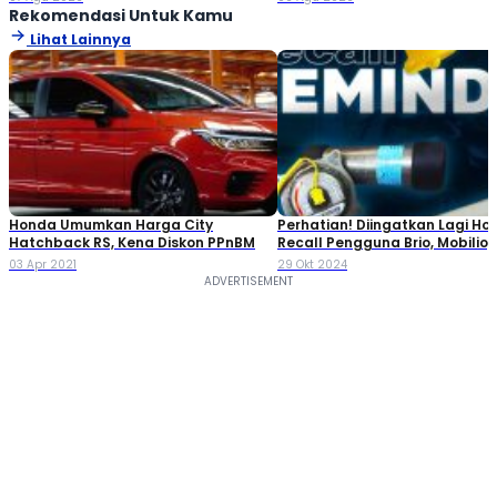
Rekomendasi Untuk Kamu
Lihat Lainnya
Honda Umumkan Harga City
Perhatian! Diingatkan Lagi Ho
Hatchback RS, Kena Diskon PPnBM
Recall Pengguna Brio, Mobilio, 
BR-V Sampai CR-Z
03 Apr 2021
29 Okt 2024