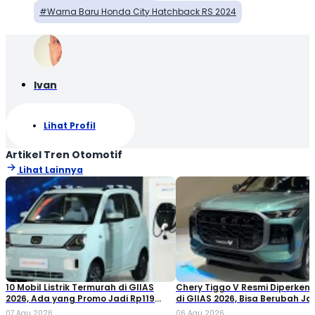
Warna Baru Honda City Hatchback RS 2024
Ivan
Lihat Profil
Artikel Tren Otomotif
Lihat Lainnya
10 Mobil Listrik Termurah di GIIAS
Chery Tiggo V Resmi Diperken
2026, Ada yang Promo Jadi Rp119
di GIIAS 2026, Bisa Berubah Ja
Jutaan!
Double Cabin
07 Agu 2026
06 Agu 2026