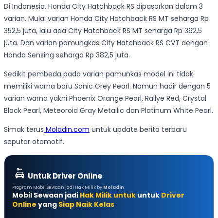
Di Indonesia, Honda City Hatchback RS dipasarkan dalam 3
varian. Mulai varian Honda City Hatchback RS MT seharga Rp
352,5 juta, lalu ada City Hatchback RS MT seharga Rp 362,5
juta. Dan varian pamungkas City Hatchback RS CVT dengan
Honda Sensing seharga Rp 382,5 juta.
Sedikit pembeda pada varian pamunkas model ini tidak
memiliki warna baru Sonic Grey Pearl. Namun hadir dengan 5
varian warna yakni Phoenix Orange Pearl, Rallye Red, Crystal
Black Pearl, Meteoroid Gray Metallic dan Platinum White Pearl.
Simak terus
Moladin.com
untuk update berita terbaru
seputar otomotif.
Untuk Driver Online
Program Mobil Sewaan jadi Hak Milik by
Moladin
Mobil Sewaan jadi
Hak Milik untuk
untuk
Driver
Online
yang
Siap Naik Kelas