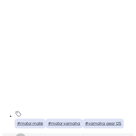
motor matik
motor yamaha
yamaha gear 125