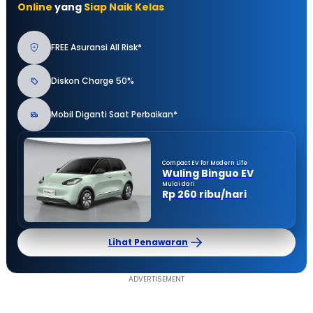
Online
yang
Siap Naik Kelas
FREE Asuransi All Risk*
Diskon Charge 50%
Mobil Diganti Saat Perbaikan*
Compact EV for Modern Life
Wuling Binguo EV
Mulai dari
Rp 260 ribu/hari
Lihat Penawaran