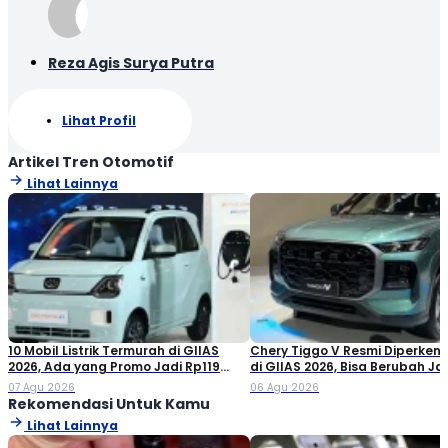
Reza Agis Surya Putra
Lihat Profil
Artikel Tren Otomotif
Lihat Lainnya
10 Mobil Listrik Termurah di GIIAS
Chery Tiggo V Resmi Diperken
2026, Ada yang Promo Jadi Rp119
di GIIAS 2026, Bisa Berubah Ja
Jutaan!
Double Cabin
07 Agu 2026
06 Agu 2026
Rekomendasi Untuk Kamu
Lihat Lainnya