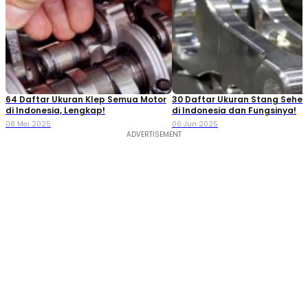
64 Daftar Ukuran Klep Semua Motor
30 Daftar Ukuran Stang Seher
di Indonesia, Lengkap!
di Indonesia dan Fungsinya!
08 Mei 2025
06 Jun 2025