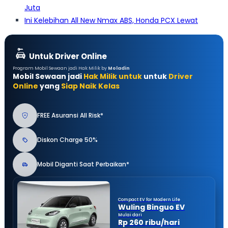
Juta
Ini Kelebihan All New Nmax ABS, Honda PCX Lewat
Untuk Driver Online
Program Mobil Sewaan jadi Hak Milik by
Moladin
Mobil Sewaan jadi
Hak Milik untuk
untuk
Driver
Online
yang
Siap Naik Kelas
FREE Asuransi All Risk*
Diskon Charge 50%
Mobil Diganti Saat Perbaikan*
Compact EV for Modern Life
Wuling Binguo EV
Mulai dari
Rp 260 ribu/hari