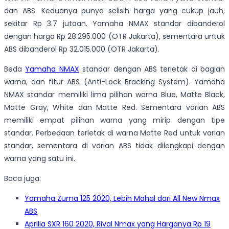
dan ABS. Keduanya punya selisih harga yang cukup jauh,
sekitar Rp 3.7 jutaan. Yamaha
NMAX standar dibanderol
dengan harga Rp 2
8.295.
000 (OTR Jakarta), sementara untuk
ABS dibanderol Rp 3
2.0
15.000 (OTR Jakarta).
Beda
Yamaha NMAX
standar dengan ABS terletak di bagian
warna
, dan fitur ABS (Anti-Lock Bracking System)
. Yamaha
NMAX standar memiliki lima pilihan warna Blue, Matte Black,
Matte Gray, White dan Matte Red. Sementara
varian
ABS
memiliki empat pilihan warna yang mirip dengan tipe
standar. Perbedaan terletak di warna Matte Red untuk varian
standar, sementara di varian ABS tidak dilengkapi dengan
warna yang satu ini.
Baca juga:
Yamaha Zuma 125 2020, Lebih Mahal dari All New Nmax
ABS
Aprilia SXR 160 2020, Rival Nmax yang Harganya Rp 19