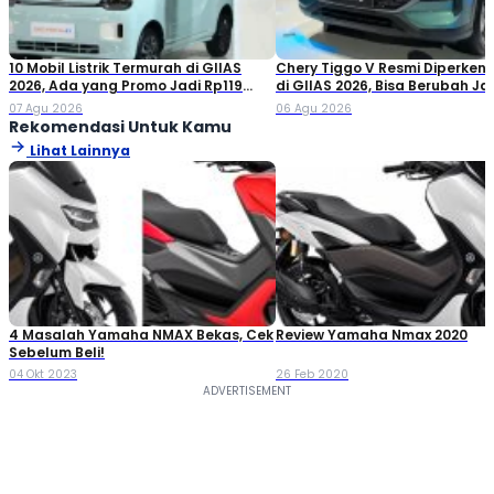
10 Mobil Listrik Termurah di GIIAS
Chery Tiggo V Resmi Diperken
2026, Ada yang Promo Jadi Rp119
di GIIAS 2026, Bisa Berubah Ja
Jutaan!
Double Cabin
07 Agu 2026
06 Agu 2026
Rekomendasi Untuk Kamu
Lihat Lainnya
4 Masalah Yamaha NMAX Bekas, Cek
Review Yamaha Nmax 2020
Sebelum Beli!
04 Okt 2023
26 Feb 2020