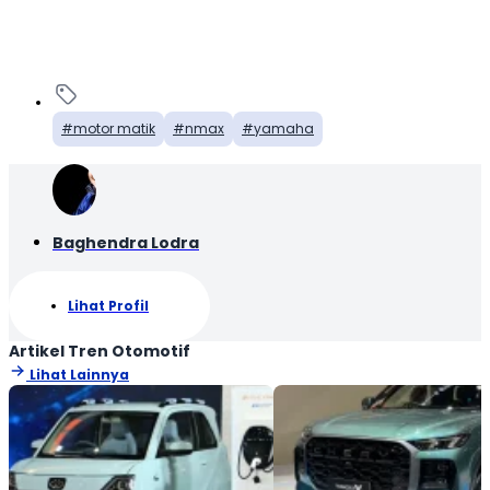
motor matik
nmax
yamaha
Baghendra Lodra
Lihat Profil
Artikel Tren Otomotif
Lihat Lainnya