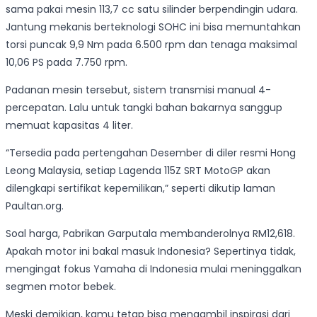
sama pakai mesin 113,7 cc satu silinder berpendingin udara.
Jantung mekanis berteknologi SOHC ini bisa memuntahkan
torsi puncak 9,9 Nm pada 6.500 rpm dan tenaga maksimal
10,06 PS pada 7.750 rpm.
Padanan mesin tersebut, sistem transmisi manual 4-
percepatan. Lalu untuk tangki bahan bakarnya sanggup
memuat kapasitas 4 liter.
“Tersedia pada pertengahan Desember di diler resmi Hong
Leong Malaysia, setiap Lagenda 115Z SRT MotoGP akan
dilengkapi sertifikat kepemilikan,” seperti dikutip laman
Paultan.org.
Soal harga, Pabrikan Garputala membanderolnya RM12,618.
Apakah motor ini bakal masuk Indonesia? Sepertinya tidak,
mengingat fokus Yamaha di Indonesia mulai meninggalkan
segmen motor bebek.
Meski demikian, kamu tetap bisa mengambil inspirasi dari