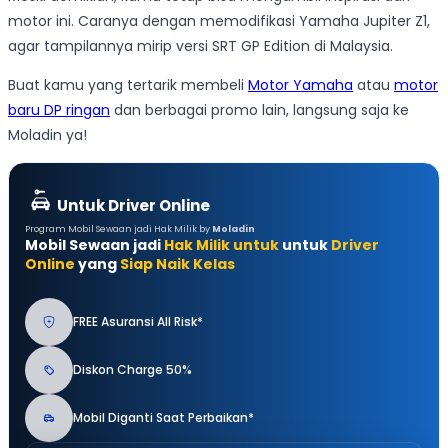
motor ini. Caranya dengan memodifikasi Yamaha Jupiter Z1,
agar tampilannya mirip versi SRT GP Edition di Malaysia.
Buat kamu yang tertarik membeli
Motor Yamaha
atau
motor
baru DP ringan
dan berbagai promo lain, langsung saja ke
Moladin ya!
Untuk Driver Online
Program Mobil Sewaan jadi Hak Milik by
Moladin
Mobil Sewaan jadi
Hak Milik untuk
untuk
Driver
Online
yang
Siap Naik Kelas
FREE Asuransi All Risk*
Diskon Charge 50%
Mobil Diganti Saat Perbaikan*