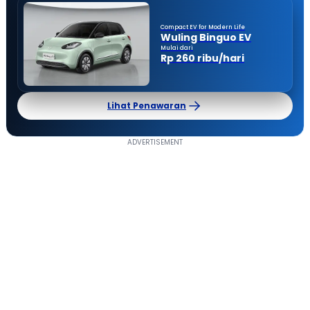
Compact EV for Modern Life
Wuling Binguo EV
Mulai dari
Rp 260 ribu/hari
Lihat Penawaran