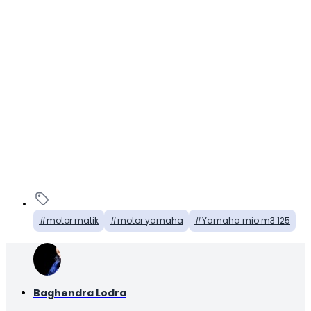
motor matik
motor yamaha
Yamaha mio m3 125
Baghendra Lodra