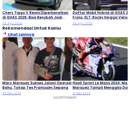
Chery Tiggo V Resmi Diperkenalkan
Daftar Mobil Hybrid di GIIAS 20
di GIIAS 2026, Bisa Berubah Jadi
Fronx, XL7, Rocky hingga Veloz!
Double Cabin
06 Agu 2026
06 Agu 2026
Rekomendasi Untuk Kamu
Lihat Lainnya
Marc Marquez Sukses Jalani Operasi
Hasil Sprint Le Mans 2024, Mar
Bahu, Tatap Tes Pramusim Sepang
Marquez Tampil Menggila Dari
Finish P2
29 Nov 2019
12 Mei 2024