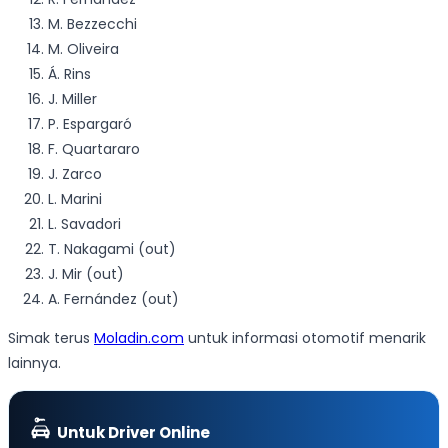
M. Bezzecchi
M. Oliveira
Á. Rins
J. Miller
P. Espargaró
F. Quartararo
J. Zarco
L. Marini
L. Savadori
T. Nakagami (out)
J. Mir (out)
A. Fernández (out)
Simak terus
Moladin.com
untuk informasi otomotif menarik
lainnya.
Untuk Driver Online