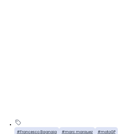
Francesco Bagnaia
marc marquez
motoGP