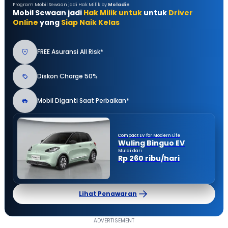
Program Mobil Sewaan jadi Hak Milik by
Moladin
Mobil Sewaan jadi
Hak Milik untuk
untuk
Driver
Online
yang
Siap Naik Kelas
FREE Asuransi All Risk*
Diskon Charge 50%
Mobil Diganti Saat Perbaikan*
Compact EV for Modern Life
Wuling Binguo EV
Mulai dari
Rp 260 ribu/hari
Lihat Penawaran