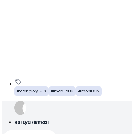
dfsk glory 560
mobil dfsk
mobil suv
Harsya Fikmazi