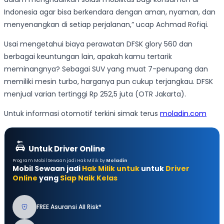
Indonesia agar bisa berkendara dengan aman, nyaman, dan
menyenangkan di setiap perjalanan,” ucap Achmad Rofiqi.
Usai mengetahui biaya perawatan DFSK glory 560 dan
berbagai keuntungan lain, apakah kamu tertarik
meminangnya? Sebagai SUV yang muat 7-penupang dan
memiliki mesin turbo, harganya pun cukup terjangkau. DFSK
menjual varian tertinggi Rp 252,5 juta (OTR Jakarta).
Untuk informasi otomotif terkini simak terus
moladin.com
Untuk Driver Online
Program Mobil Sewaan jadi Hak Milik by
Moladin
Mobil Sewaan jadi
Hak Milik untuk
untuk
Driver
Online
yang
Siap Naik Kelas
FREE Asuransi All Risk*