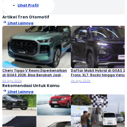
Lihat Profil
Artikel Tren Otomotif
Lihat Lainnya
Chery Tiggo V Resmi Diperkenalkan
Daftar Mobil Hybrid di GIIAS 20
di GIIAS 2026, Bisa Berubah Jadi
Fronx, XL7, Rocky hingga Veloz!
Double Cabin
06 Agu 2026
06 Agu 2026
Rekomendasi Untuk Kamu
Lihat Lainnya