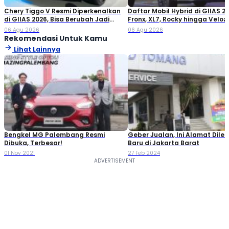
Chery Tiggo V Resmi Diperkenalkan
Daftar Mobil Hybrid di GIIAS 20
di GIIAS 2026, Bisa Berubah Jadi
Fronx, XL7, Rocky hingga Veloz!
Double Cabin
06 Agu 2026
06 Agu 2026
Rekomendasi Untuk Kamu
Lihat Lainnya
Bengkel MG Palembang Resmi
Geber Jualan, Ini Alamat Diler
Dibuka, Terbesar!
Baru di Jakarta Barat
01 Nov 2021
27 Feb 2024