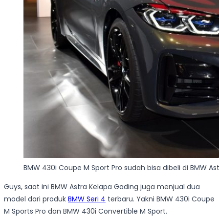
BMW 430i Coupe M Sport Pro sudah bisa dibeli di BMW As
Guys, saat ini BMW Astra Kelapa Gading juga menjual dua
model dari produk
BMW Seri 4
terbaru. Yakni BMW 430i Coupe
M Sports Pro dan BMW 430i Convertible M Sport.