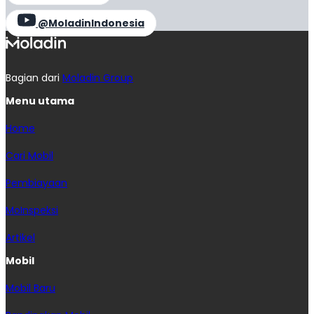
@MoladinIndonesia
Bagian dari
Moladin Group
Menu utama
Home
Cari Mobil
Pembiayaan
MoInspeksi
Artikel
Mobil
Mobil Baru