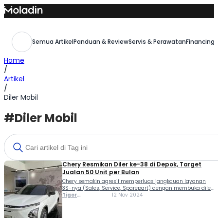
Skip
to
content
Semua Artikel
Panduan & Review
Servis & Perawatan
Financing,
Home
/
Artikel
/
Diler Mobil
#Diler Mobil
Chery Resmikan Diler ke-38 di Depok, Target
Jualan 50 Unit per Bulan
Chery semakin agresif memperluas jangkauan layanan
3S-nya (Sales, Service, Sparepart) dengan membuka diler
ke-38 di Depok, Jawa Barat. Berkolaborasi dengan PT
Tigor
12 Nov 2024
Sentral Mobilindo Sejahtera (SMS), Chery resmi
Sihombing
melengkapi jaringannya di kota-kota besar lain seperti
Pontianak, Bekasi, Serang, hingga Balikpapan. Head of