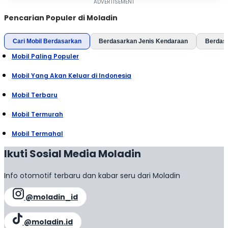
Pencarian Populer di Moladin
Cari Mobil Berdasarkan
Berdasarkan Jenis Kendaraan
Berdas
Mobil Paling Populer
Mobil Yang Akan Keluar di Indonesia
Mobil Terbaru
Mobil Termurah
Mobil Termahal
Ikuti Sosial Media Moladin
Info otomotif terbaru dan kabar seru dari Moladin
@moladin_id
@moladin.id