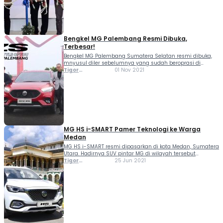
Bengkel MG Palembang Resmi Dibuka,
Terbesar!
Bengkel MG Palembang Sumatera Selatan resmi dibuka,
mnyusul diler sebelumnya yang sudah beroprasi di
Medan dan Pekanbaru. MG menggandeng PT Mimosa
Tigor
01 Nov 2021
Abadi untuk memperluas jangkauannya di Sumatera.
Sihombing
Sebelumnya Mimosa Abadi juga telah membuka bengkel
MG di beberapa wilayah di Indnesia...
MG HS i-SMART Pamer Teknologi ke Warga
Medan
MG HS i-SMART resmi dipasarkan di kota Medan, Sumatera
Utara. Hadirnya SUV pintar MG di wilayah tersebut
diharapkan bisa dinikmati konsumen yang
Tigor
25 Jun 2021
mendambakan mobil pintar khas kaum urban. Di Medan,
Sihombing
MG saat ini sedang melaksanakan pameran di Centre
Point, berlangsung...