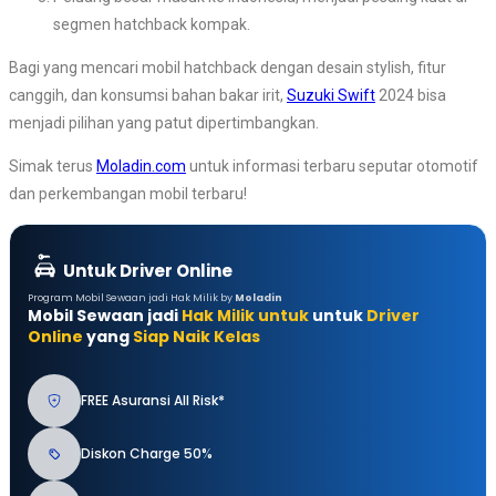
segmen hatchback kompak.
Bagi yang mencari mobil hatchback dengan desain stylish, fitur
canggih, dan konsumsi bahan bakar irit,
Suzuki Swift
2024 bisa
menjadi pilihan yang patut dipertimbangkan.
Simak terus
Moladin.com
untuk informasi terbaru seputar otomotif
dan perkembangan mobil terbaru!
Untuk Driver Online
Program Mobil Sewaan jadi Hak Milik by
Moladin
Mobil Sewaan jadi
Hak Milik untuk
untuk
Driver
Online
yang
Siap Naik Kelas
FREE Asuransi All Risk*
Diskon Charge 50%