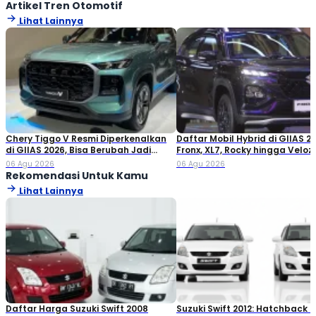
Artikel Tren Otomotif
Lihat Lainnya
Chery Tiggo V Resmi Diperkenalkan
Daftar Mobil Hybrid di GIIAS 20
di GIIAS 2026, Bisa Berubah Jadi
Fronx, XL7, Rocky hingga Veloz!
Double Cabin
06 Agu 2026
06 Agu 2026
Rekomendasi Untuk Kamu
Lihat Lainnya
Daftar Harga Suzuki Swift 2008
Suzuki Swift 2012: Hatchback