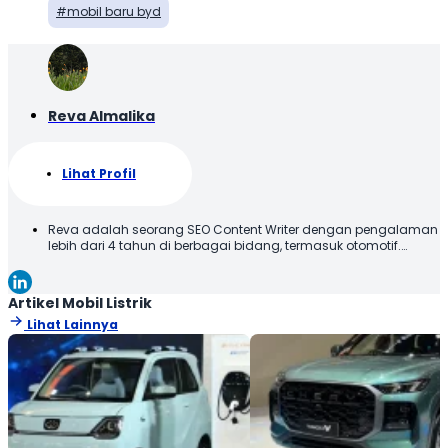
mobil baru byd
Reva Almalika
Lihat Profil
Reva adalah seorang SEO Content Writer dengan pengalaman
lebih dari 4 tahun di berbagai bidang, termasuk otomotif.
Terbiasa membuat konten yang tidak hanya dioptimalkan
sesuai SEO Guideline untuk mesin pencari, tetapi juga
informatif, menarik, dan mudah dipahami oleh pembaca.
Artikel Mobil Listrik
Lihat Lainnya