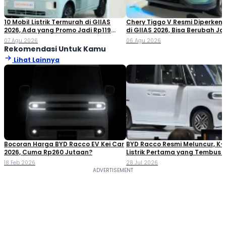
10 Mobil Listrik Termurah di GIIAS
Chery Tiggo V Resmi Diperken
2026, Ada yang Promo Jadi Rp119
di GIIAS 2026, Bisa Berubah Ja
Jutaan!
Double Cabin
07 Agu 2026
06 Agu 2026
Rekomendasi Untuk Kamu
Lihat Lainnya
Bocoran Harga BYD Racco EV Kei Car
BYD Racco Resmi Meluncur, K-
2026, Cuma Rp260 Jutaan?
Listrik Pertama yang Tembus 
18 Feb 2026
28 Jul 2026