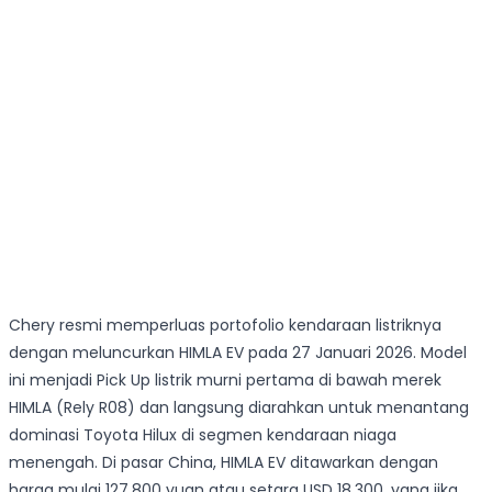
Chery resmi memperluas portofolio kendaraan listriknya
dengan meluncurkan HIMLA EV pada 27 Januari 2026. Model
ini menjadi Pick Up listrik murni pertama di bawah merek
HIMLA (Rely R08) dan langsung diarahkan untuk menantang
dominasi Toyota Hilux di segmen kendaraan niaga
menengah. Di pasar China, HIMLA EV ditawarkan dengan
harga mulai 127.800 yuan atau setara USD 18.300, yang jika