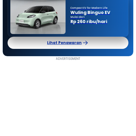
Compact EV for Modern Life
Wuling Binguo EV
Mulai dari
Rp 260 ribu/hari
Lihat Penawaran