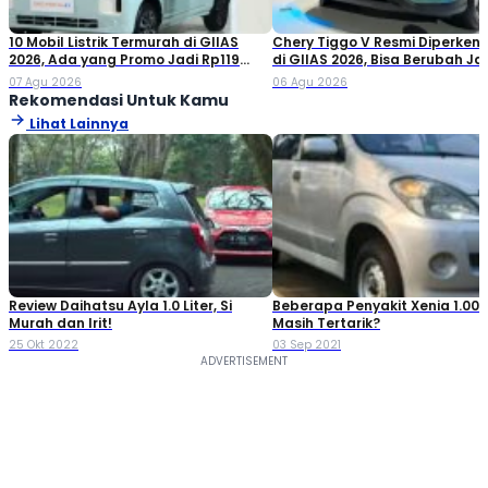
10 Mobil Listrik Termurah di GIIAS
Chery Tiggo V Resmi Diperken
2026, Ada yang Promo Jadi Rp119
di GIIAS 2026, Bisa Berubah Ja
Jutaan!
Double Cabin
07 Agu 2026
06 Agu 2026
Rekomendasi Untuk Kamu
Lihat Lainnya
Review Daihatsu Ayla 1.0 Liter, Si
Beberapa Penyakit Xenia 1.000
Murah dan Irit!
Masih Tertarik?
25 Okt 2022
03 Sep 2021