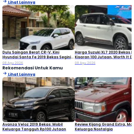
Lihat Lainnya
Dulu Saingan Berat CR-V, Kini
Harga Suzuki XL7 2020 Bekas Ki
Hyundai Santa Fe 2019 Bekas Segini
Kisaran 100 Jutaan, Worth It Di
Harganya
08 Agu 2026
08 Agu 2026
Rekomendasi Untuk Kamu
Lihat Lainnya
Avanza Veloz 2019 Bekas: Mobil
Review Kijang Grand Extra, Mob
Keluarga Tangguh Rp100 Jutaan
Keluarga Nostalgia