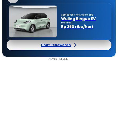
Compact EV for Modern Life
Wuling Binguo EV
Mulai dari
Rp 260 ribu/hari
Lihat Penawaran