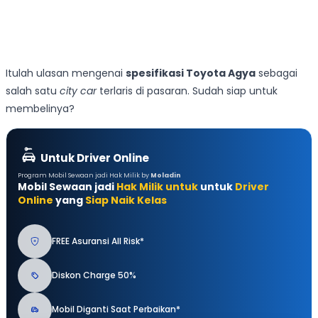
Itulah ulasan mengenai
spesifikasi Toyota Agya
sebagai
salah satu
city car
terlaris di pasaran. Sudah siap untuk
membelinya?
Untuk Driver Online
Program Mobil Sewaan jadi Hak Milik by
Moladin
Mobil Sewaan jadi
Hak Milik untuk
untuk
Driver
Online
yang
Siap Naik Kelas
FREE Asuransi All Risk*
Diskon Charge 50%
Mobil Diganti Saat Perbaikan*