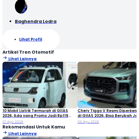
Baghendra Lodra
Lihat Profil
Artikel Tren Otomotif
Lihat Lainnya
10 Mobil Listrik Termurah di GIIAS
Chery Tiggo V Resmi Diperken
2026, Ada yang Promo Jadi Rp119
di GIIAS 2026, Bisa Berubah Ja
Jutaan!
Double Cabin
07 Agu 2026
06 Agu 2026
Rekomendasi Untuk Kamu
Lihat Lainnya