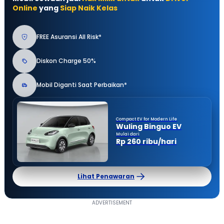
Online
yang
Siap Naik Kelas
FREE Asuransi All Risk*
Diskon Charge 50%
Mobil Diganti Saat Perbaikan*
Compact EV for Modern Life
Wuling Binguo EV
Mulai dari
Rp 260 ribu/hari
Lihat Penawaran