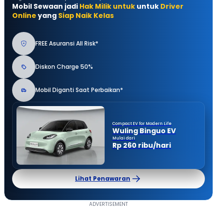
Mobil Sewaan jadi
Hak Milik untuk
untuk
Driver
Online
yang
Siap Naik Kelas
FREE Asuransi All Risk*
Diskon Charge 50%
Mobil Diganti Saat Perbaikan*
Compact EV for Modern Life
Wuling Binguo EV
Mulai dari
Rp 260 ribu/hari
Lihat Penawaran