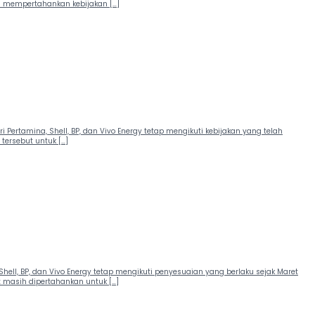
ih mempertahankan kebijakan […]
ertamina, Shell, BP, dan Vivo Energy tetap mengikuti kebijakan yang telah
tersebut untuk […]
ll, BP, dan Vivo Energy tetap mengikuti penyesuaian yang berlaku sejak Maret
 masih dipertahankan untuk […]