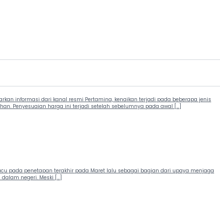
an informasi dari kanal resmi Pertamina, kenaikan terjadi pada beberapa jenis
ahan. Penyesuaian harga ini terjadi setelah sebelumnya pada awal […]
cu pada penetapan terakhir pada Maret lalu sebagai bagian dari upaya menjaga
dalam negeri. Meski […]