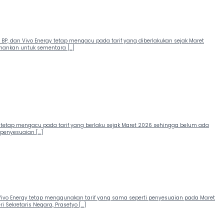
P, dan Vivo Energy tetap mengacu pada tarif yang diberlakukan sejak Maret
tahankan untuk sementara […]
gy tetap mengacu pada tarif yang berlaku sejak Maret 2026 sehingga belum ada
 penyesuaian […]
 Vivo Energy tetap menggunakan tarif yang sama seperti penyesuaian pada Maret
 Sekretaris Negara, Prasetyo […]