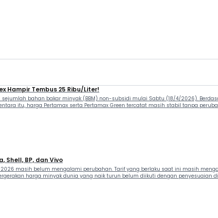
Dex Hampir Tembus 25 Ribu/Liter!
sejumlah bahan bakar minyak (BBM) non-subsidi mulai Sabtu (18/4/2026). Berdasark
mentara itu, harga Pertamax serta Pertamax Green tercatat masih stabil tanpa perub
, Shell, BP, dan Vivo
 2026 masih belum mengalami perubahan. Tarif yang berlaku saat ini masih menga
ergerakan harga minyak dunia yang naik turun belum diikuti dengan penyesuaian di 