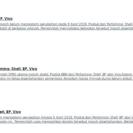
P, Vivo
sih belum mengalami perubahan pada 8 April 2026. Produk dari Pertamina, Shell, B
 stabil di berbagai wilayah. Pemerintah menyatakan kebijakan tersebut masih diper
mina, Shell, BP, Vivo
mlah SPBU utama masih stabil. Produk BBM dari Pertamina, Shell, BP, dan Vivo Ener
isi ini tetap dipertahankan sementara. Kenaikan harga minyak dunia belum diikuti
ll, BP, Vivo
 mengalami perubahan hingga 5 April 2026. Produk dari Pertamina, Shell, BP, dan
lan ini. Pemerintah juga memastikan kondisi tersebut masih dipertahankan. Menteri