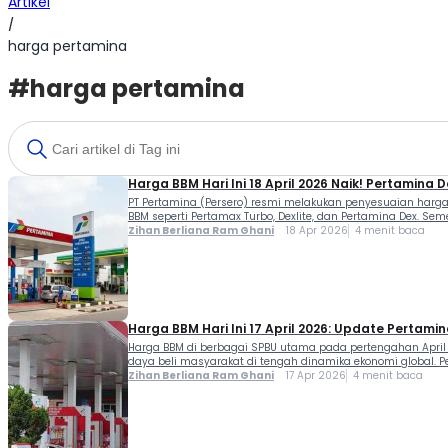
Artikel
/
harga pertamina
#harga pertamina
Harga BBM Hari Ini 18 April 2026 Naik! Pertamina 
PT Pertamina (Persero) resmi melakukan penyesuaian harga 
BBM seperti Pertamax Turbo, Dexlite, dan Pertamina Dex. Se
Zihan Berliana Ram Ghani
18 Apr 2026
4 menit baca
Harga BBM Hari Ini 17 April 2026: Update Pertamina
Harga BBM di berbagai SPBU utama pada pertengahan April
daya beli masyarakat di tengah dinamika ekonomi global. P
Zihan Berliana Ram Ghani
17 Apr 2026
4 menit baca