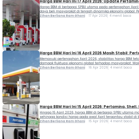
Harga BBM Hari Ini 17 April 2026: Update Pertamina
Harga BBM di berbagai SPBU utama pada pertengahan April
daya beli masyarakat di tengah dinamika ekonomi global. P
Zihan Berliana Ram Ghani
17 Apr 2026
4 menit baca
Harga BBM Hari Ini 16 April 2026 Masih Stabil: Pert
Memasuki pertengahan April 2026, stabilitas harga BBM teta
dampak fluktuasi ekonomi global terhadap masyarakat. Wal
Zihan Berliana Ram Ghani
16 Apr 2026
4 menit baca
Harga BBM Hari Ini 15 April 2026: Pertamina, Shell,
Hingga 15 April 2026, harga BBM di berbagai SPBU utama mas
sehingga kondisi harga pada awal April terpantau stabil d
Zihan Berliana Ram Ghani
15 Apr 2026
4 menit baca