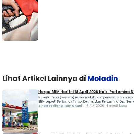
Lihat Artikel Lainnya di
Moladin
Harga BBM Hari Ini 18 April 2026 Naik! Pertamina 
PT Pertamina (Persero) resmi melakukan penyesuaian harga 
BBM seperti Pertamax Turbo, Dexlite, dan Pertamina Dex. Se
Zihan Berliana Ram Ghani
18 Apr 2026
4 menit baca