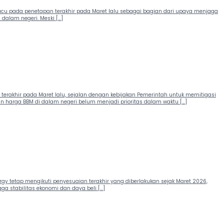
cu pada penetapan terakhir pada Maret lalu sebagai bagian dari upaya menjaga
dalam negeri. Meski […]
 terakhir pada Maret lalu, sejalan dengan kebijakan Pemerintah untuk memitigasi
n harga BBM di dalam negeri belum menjadi prioritas dalam waktu […]
rgy tetap mengikuti penyesuaian terakhir yang diberlakukan sejak Maret 2026,
a stabilitas ekonomi dan daya beli […]