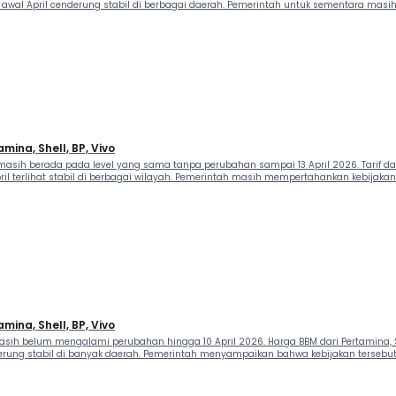
i awal April cenderung stabil di berbagai daerah. Pemerintah untuk sementara mas
mina, Shell, BP, Vivo
ih berada pada level yang sama tanpa perubahan sampai 13 April 2026. Tarif dari P
ril terlihat stabil di berbagai wilayah. Pemerintah masih mempertahankan kebijakan 
mina, Shell, BP, Vivo
ih belum mengalami perubahan hingga 10 April 2026. Harga BBM dari Pertamina, She
erung stabil di banyak daerah. Pemerintah menyampaikan bahwa kebijakan tersebut