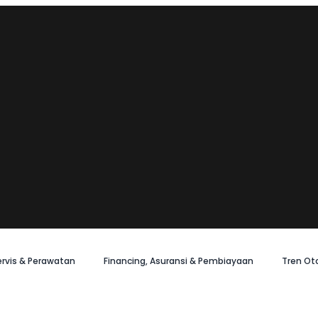
ervis & Perawatan
Financing, Asuransi & Pembiayaan
Tren Ot