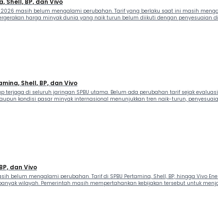
, Shell, BP, dan Vivo
 2026 masih belum mengalami perubahan. Tarif yang berlaku saat ini masih menga
ergerakan harga minyak dunia yang naik turun belum diikuti dengan penyesuaian di 
amina, Shell, BP, dan Vivo
p terjaga di seluruh jaringan SPBU utama. Belum ada perubahan tarif sejak evaluasi
aupun kondisi pasar minyak internasional menunjukkan tren naik-turun, penyesuaia
 BP, dan Vivo
ih belum mengalami perubahan. Tarif di SPBU Pertamina, Shell, BP, hingga Vivo Ene
i banyak wilayah. Pemerintah masih mempertahankan kebijakan tersebut untuk menjag