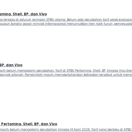
amina, Shell, BP, dan Vivo
p terjaga di seluruh jaringan SPBU utama. Belum ada perubahan tarif sejak evaluasi
aupun kondisi pasar minyak internasional menunjukkan tren naik-turun, penyesuaia
 BP, dan Vivo
ih belum mengalami perubahan. Tarif di SPBU Pertamina, Shell, BP, hingga Vivo Ene
i banyak wilayah. Pemerintah masih mempertahankan kebijakan tersebut untuk menjag
 Pertamina, Shell, BP, dan Vivo
sih belum mengalami perubahan hingga 14 April 2026. Tarif yang berlaku di SPBU s