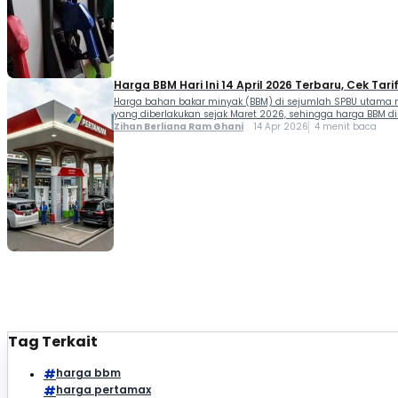
Harga BBM Hari Ini 14 April 2026 Terbaru, Cek Tarif
Harga bahan bakar minyak (BBM) di sejumlah SPBU utama ma
yang diberlakukan sejak Maret 2026, sehingga harga BBM d
Zihan Berliana Ram Ghani
14 Apr 2026
4 menit baca
Tag Terkait
harga bbm
harga pertamax