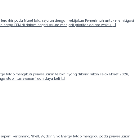
 terakhir pada Maret lalu, sejalan dengan kebijakan Pemerintah untuk memitigasi
n harga BBM di dalam negeri belum menjadi prioritas dalam waktu […]
rgy tetap mengikuti penyesuaian terakhir yang diberlakukan sejak Maret 2026,
a stabilitas ekonomi dan daya beli […]
eperti Pertamina, Shell, BP, dan Vivo Energy tetap mengacu pada penyesuaian