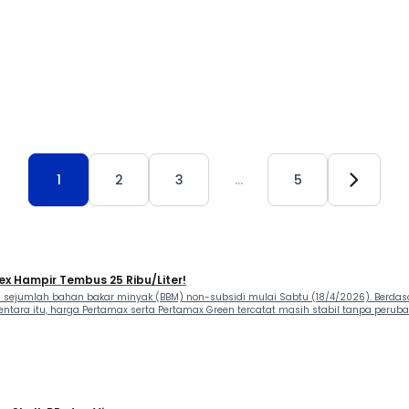
1
2
3
…
5
Dex Hampir Tembus 25 Ribu/Liter!
sejumlah bahan bakar minyak (BBM) non-subsidi mulai Sabtu (18/4/2026). Berdasark
mentara itu, harga Pertamax serta Pertamax Green tercatat masih stabil tanpa perub