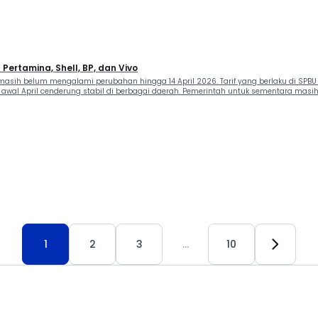
 Pertamina, Shell, BP, dan Vivo
sih belum mengalami perubahan hingga 14 April 2026. Tarif yang berlaku di SPBU s
i awal April cenderung stabil di berbagai daerah. Pemerintah untuk sementara mas
1
2
3
…
10