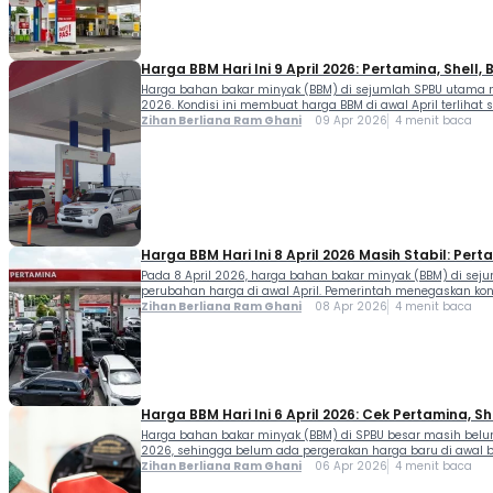
Harga BBM Hari Ini 9 April 2026: Pertamina, Shell, B
Harga bahan bakar minyak (BBM) di sejumlah SPBU utama ma
2026. Kondisi ini membuat harga BBM di awal April terlihat
Zihan Berliana Ram Ghani
09 Apr 2026
4 menit baca
Harga BBM Hari Ini 8 April 2026 Masih Stabil: Perta
Pada 8 April 2026, harga bahan bakar minyak (BBM) di seju
perubahan harga di awal April. Pemerintah menegaskan kond
Zihan Berliana Ram Ghani
08 Apr 2026
4 menit baca
Harga BBM Hari Ini 6 April 2026: Cek Pertamina, She
Harga bahan bakar minyak (BBM) di SPBU besar masih belum
2026, sehingga belum ada pergerakan harga baru di awal bu
Zihan Berliana Ram Ghani
06 Apr 2026
4 menit baca