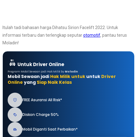
Itulah tadi bahasan harga Dihatsu Sirion Facelift 2022. Untuk
informasi terbaru dan terlengkap seputar
otomotif
, pantau terus
Moladin!
Untuk Driver Online
Program Mobil Sewaan jadi Hak Milik by
Moladin
Mobil Sewaan jadi
Hak Milik untuk
untuk
Driver
Online
yang
Siap Naik Kelas
FREE Asuransi All Risk*
Diskon Charge 50%
Mobil Diganti Saat Perbaikan*