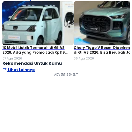
10 Mobil Listrik Termurah di GIIAS
Chery Tiggo V Resmi Diperken
2026, Ada yang Promo Jadi Rp119
di GIIAS 2026, Bisa Berubah Ja
Jutaan!
Double Cabin
07 Agu 2026
06 Agu 2026
Rekomendasi Untuk Kamu
Lihat Lainnya