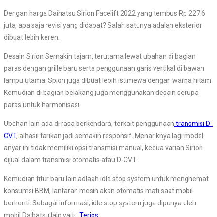
Dengan harga Daihatsu Sirion Facelift 2022 yang tembus Rp 227,6
juta, apa saja revisi yang didapat? Salah satunya adalah eksterior
dibuat lebih keren.
Desain Sirion Semakin tajam, terutama lewat ubahan di bagian
paras dengan grille baru serta penggunaan garis vertikal di bawah
lampu utama. Spion juga dibuat lebih istimewa dengan warna hitam.
Kemudian di bagian belakang juga menggunakan desain serupa
paras untuk harmonisasi.
Ubahan lain ada di rasa berkendara, terkait penggunaan
transmisi D-
CVT
, alhasil tarikan jadi semakin responsif. Menariknya lagi model
anyar ini tidak memiliki opsi transmisi manual, kedua varian Sirion
dijual dalam transmisi otomatis atau D-CVT.
Kemudian fitur baru lain adlaah idle stop system untuk menghemat
konsumsi BBM, lantaran mesin akan otomatis mati saat mobil
berhenti. Sebagai informasi, idle stop system juga dipunya oleh
mobil Daihatsu lain yaitu
Terios
.