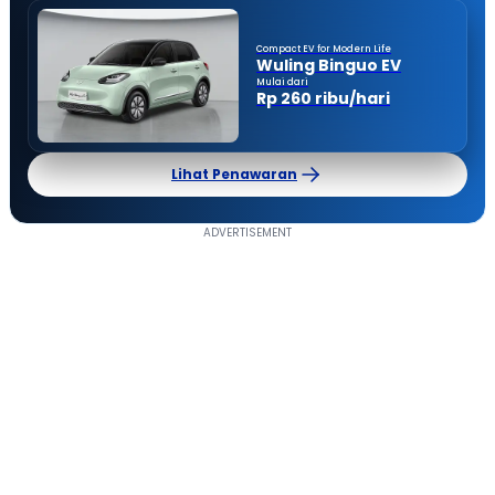
Compact EV for Modern Life
Wuling Binguo EV
Mulai dari
Rp 260 ribu/hari
Lihat Penawaran