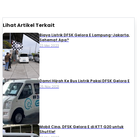
Lihat Artikel Terkait
Biaya Listrik DFSK Gelora E Lampung-Jakarta,
Sehemat Apa?
23 Mei 2023
Damri Hijrah Ke Bus Listrik Pakai DFSK Gelora E
25 Nov 2021
Mobil Cina, DFSK Gelora E di KTT G20 untuk
Shuttle!