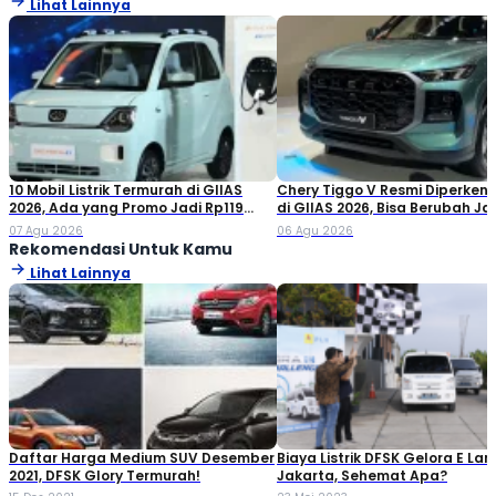
Lihat Lainnya
10 Mobil Listrik Termurah di GIIAS
Chery Tiggo V Resmi Diperken
2026, Ada yang Promo Jadi Rp119
di GIIAS 2026, Bisa Berubah Ja
Jutaan!
Double Cabin
07 Agu 2026
06 Agu 2026
Rekomendasi Untuk Kamu
Lihat Lainnya
Daftar Harga Medium SUV Desember
Biaya Listrik DFSK Gelora E L
2021, DFSK Glory Termurah!
Jakarta, Sehemat Apa?