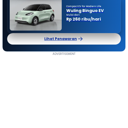
Compact EV for Modern Life
Wuling Binguo EV
Mulai dari
Rp 260 ribu/hari
Lihat Penawaran