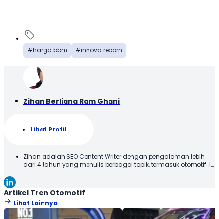
harga bbm
innova reborn
Zihan Berliana Ram Ghani
Lihat Profil
Zihan adalah SEO Content Writer dengan pengalaman lebih
dari 4 tahun yang menulis berbagai topik, termasuk otomotif. Ia
menyajikan konten dengan bahasa yang jelas dan mudah
dipahami, sehingga informasi dapat diterima dengan baik
oleh pembaca. Melalui tulisannya, Zihan berupaya
Artikel Tren Otomotif
memberikan informasi yang relevan dan bermanfaat. Selamat
Lihat Lainnya
Membaca!