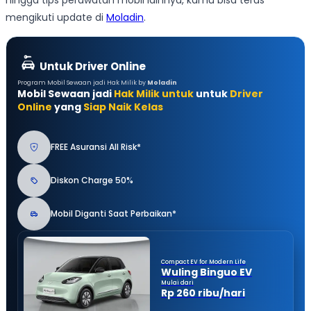
hingga tips perawatan mobil lainnya, kamu bisa terus
mengikuti update di
Moladin
.
Untuk Driver Online
Program Mobil Sewaan jadi Hak Milik by
Moladin
Mobil Sewaan jadi
Hak Milik untuk
untuk
Driver
Online
yang
Siap Naik Kelas
FREE Asuransi All Risk*
Diskon Charge 50%
Mobil Diganti Saat Perbaikan*
Compact EV for Modern Life
Wuling Binguo EV
Mulai dari
Rp 260 ribu/hari